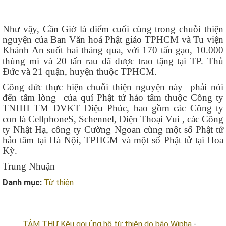
Như vậy, Cần Giờ là điểm cuối cùng trong chuỗi thiện
nguyện của Ban Văn hoá Phật giáo TPHCM và Tu viện
Khánh An suốt hai tháng qua, với 170 tấn gạo, 10.000
thùng mì và 20 tấn rau đã được trao tặng tại TP. Thủ
Đức và 21 quận, huyện thuộc TPHCM.
Công đức thực hiện chuỗi thiện nguyện này phải nói
đến tấm lòng của quí Phật tử hảo tâm thuộc Công ty
TNHH TM DVKT Diệu Phúc, bao gồm các Công ty
con là CellphoneS, Schennel, Điện Thoại Vui , các Công
ty Nhật Hạ, công ty Cường Ngoan cùng một số Phật tử
hảo tâm tại Hà Nội, TPHCM và một số Phật tử tại Hoa
Kỳ.
Trung Nhuận
Danh mục:
Từ thiện
BÀI VIẾT LIÊN QUAN
TÂM THƯ Kêu gọi ủng hộ từ thiện do bão Wipha
-