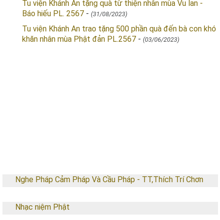
Tu viện Khánh An tặng quà từ thiện nhân mùa Vu lan -
Báo hiếu PL. 2567
-
(31/08/2023)
Tu viện Khánh An trao tặng 500 phần quà đến bà con khó
khăn nhân mùa Phật đản PL.2567
-
(03/06/2023)
THÔNG BÁO MỚI NHẤT
QUỸ TỪ THIỆN
ALBUM HÌNH ẢNH
VIDEO
AUDIO
Nghe Pháp Cảm Pháp Và Cầu Pháp - TT,Thích Trí Chơn
Nhạc niệm Phật