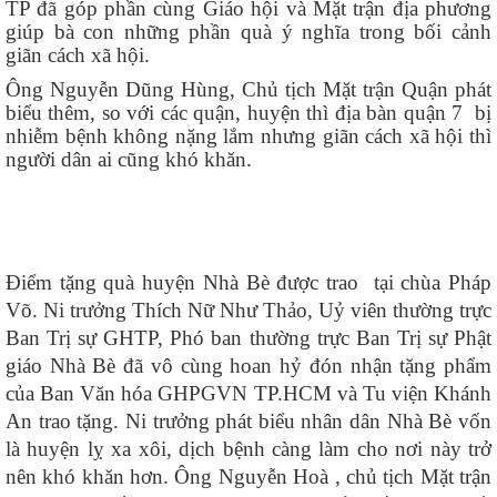
TP đã góp phần cùng Giáo hội và Mặt trận địa phương
giúp bà con những phần quà ý nghĩa trong bối cảnh
giãn cách xã hội.
Ông Nguyễn Dũng Hùng, Chủ tịch Mặt trận Quận phát
biểu thêm, so với các quận, huyện thì địa bàn quận 7 bị
nhiễm bệnh không nặng lắm nhưng giãn cách xã hội thì
người dân ai cũng khó khăn.
Điểm tặng quà huyện Nhà Bè được trao tại chùa Pháp
Võ. Ni trưởng Thích Nữ Như Thảo, Uỷ viên thường trực
Ban Trị sự GHTP, Phó ban thường trực Ban Trị sự Phật
giáo Nhà Bè đã vô cùng hoan hỷ đón nhận tặng phẩm
của Ban Văn hóa GHPGVN TP.HCM và Tu viện Khánh
An trao tặng. Ni trưởng phát biểu nhân dân Nhà Bè vốn
là huyện lỵ xa xôi, dịch bệnh càng làm cho nơi này trở
nên khó khăn hơn. Ông Nguyễn Hoà , chủ tịch Mặt trận