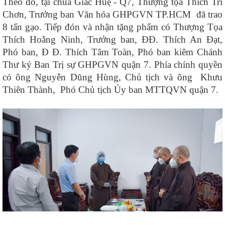
Theo đó, tại chùa Giác Huệ - Q7, Thượng tọa Thích Trí
Chơn, Trưởng ban Văn hóa GHPGVN TP.HCM đã trao
8 tấn gạo. Tiếp đón và nhận tặng phẩm có Thượng Tọa
Thích Hoằng Ninh, Trưởng ban, ĐĐ. Thích An Đạt,
Phó ban, Đ Đ. Thích Tâm Toàn, Phó ban kiêm Chánh
Thư ký Ban Trị sự GHPGVN quận 7. Phía chính quyền
có ông Nguyễn Dũng Hùng, Chủ tịch và ông Khưu
Thiên Thành, Phó Chủ tịch Ủy ban MTTQVN quận 7.