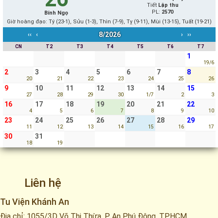
Tiết
Lập thu
PL:
2570
Bính Ngọ
Giờ hoàng đạo: Tý (23-1), Sửu (1-3), Thìn (7-9), Tỵ (9-11), Mùi (13-15), Tuất (19-21)
8/2026
‹‹
‹
›
››
CN
T2
T3
T4
T5
T6
T7
1
19/6
2
3
4
5
6
7
8
20
21
22
23
24
25
26
9
10
11
12
13
14
15
27
28
29
30
1/7
2
3
16
17
18
19
20
21
22
4
5
6
7
8
9
10
23
24
25
26
27
28
29
11
12
13
14
15
16
17
30
31
18
19
Liên hệ
Tu Viện Khánh An
Địa chỉ: 1055/3D Võ Thị Thừa, P. An Phú Đông, TP.HCM