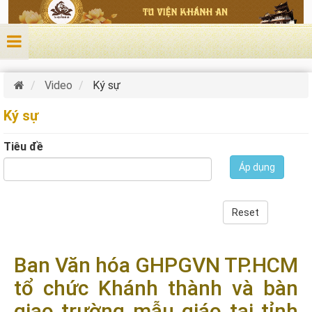
Nhảy đến nội dung
Video
Ký sự
Ký sự
Tiêu đề
Áp dụng
Reset
Ban Văn hóa GHPGVN TP.HCM
tổ chức Khánh thành và bàn
giao trường mẫu giáo tại tỉnh