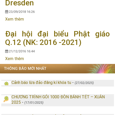
Dresden
23/09/2018 16:26
Xem thêm
về ĐÀI TRUYỀN HÌNH VTV4 đưa tin về tiết mục
biểu diễn của TRUNG TÂM VĂN HÓA PHẬT GIÁO
VN TIỂU BANG SACHSEN, CHLB ĐỨC tại buổi hòa
Đại hội đại biểu Phật giáo
nhạc ĐA TÔN GIÁO tại Dresden
Q.12 (NK: 2016 -2021)
21/12/2016 16:44
Xem thêm
về Đại hội đại biểu Phật giáo Q.12 (NK: 2016
-2021)
THÔNG BÁO MỚI NHẤT
Cảnh báo lừa đảo đăng kí khóa tu
-
(27/02/2025)
CHƯƠNG TRÌNH GÓI 1000 ĐÒN BÁNH TÉT – XUÂN
2025
-
(17/01/2025)