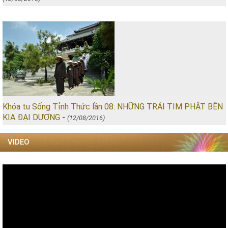
Khóa tu Sống Tỉnh Thức lần 08: NHỮNG TRÁI TIM PHẬT BÊN
KIA ĐẠI DƯƠNG
-
(12/08/2016)
VIDEO