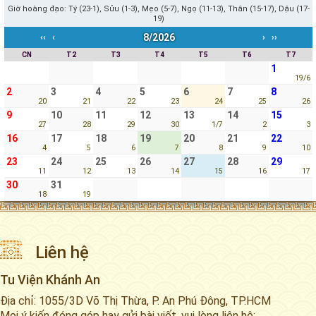
Giờ hoàng đạo: Tý (23-1), Sửu (1-3), Mẹo (5-7), Ngọ (11-13), Thân (15-17), Dậu (17-
19)
8/2026
‹‹
‹
›
››
CN
T2
T3
T4
T5
T6
T7
1
19/6
2
3
4
5
6
7
8
20
21
22
23
24
25
26
9
10
11
12
13
14
15
27
28
29
30
1/7
2
3
16
17
18
19
20
21
22
4
5
6
7
8
9
10
23
24
25
26
27
28
29
11
12
13
14
15
16
17
30
31
18
19
Liên hệ
Tu Viện Khánh An
Địa chỉ: 1055/3D Võ Thị Thừa, P. An Phú Đông, TP.HCM
Mọi ý kiến đóng góp hay gửi bài viết, vui lòng liên hệ: