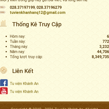
028.37197199
,
028.37196279
tuvienkhanhanq12@gmail.com
Thống Kê Truy Cập
Hôm nay:
6
Tuần này:
772
Tháng này:
3,232
Năm nay:
44,706
Tổng lượt truy cập:
8,349,735
Liên Kết
Tu viện Khánh An
Tu viện Khánh An