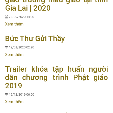
Gia Lai | 2020
22/09/2020 14:00
Xem thêm
về Ban Văn hóa GHPGVN TP.HCM tổ chức Khánh
thành và bàn giao trường mẫu giáo tại tỉnh Gia Lai
| 2020
Bức Thư Gửi Thầy
12/02/2020 02:20
Xem thêm
về Bức Thư Gửi Thầy
Trailer khóa tập huấn người
dẫn chương trình Phật giáo
2019
19/12/2019 06:50
Xem thêm
về Trailer khóa tập huấn người dẫn chương trình
Phật giáo 2019