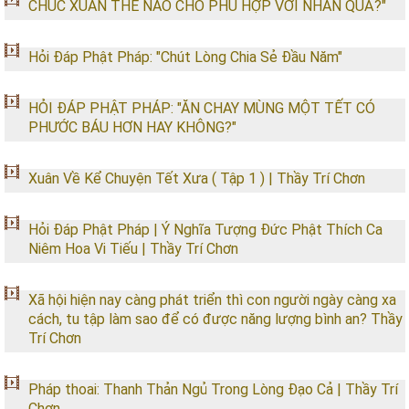
CHÚC XUÂN THẾ NÀO CHO PHÙ HỢP VỚI NHÂN QUẢ?"
Hỏi Đáp Phật Pháp: "Chút Lòng Chia Sẻ Đầu Năm"
HỎI ĐÁP PHẬT PHÁP: "ĂN CHAY MÙNG MỘT TẾT CÓ
PHƯỚC BÁU HƠN HAY KHÔNG?"
Xuân Về Kể Chuyện Tết Xưa ( Tập 1 ) | Thầy Trí Chơn
Hỏi Đáp Phật Pháp | Ý Nghĩa Tượng Đức Phật Thích Ca
Niêm Hoa Vi Tiếu | Thầy Trí Chơn
Xã hội hiện nay càng phát triển thì con người ngày càng xa
cách, tu tập làm sao để có được năng lượng bình an? Thầy
Trí Chơn
Pháp thoai: Thanh Thản Ngủ Trong Lòng Đạo Cả | Thầy Trí
Chơn