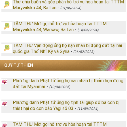
Thư chia buồn và góp phần hỗ trợ vụ hỏa hoạn tại TTTM
Marywilska 44, Ba Lan
-
(01/06/2024)
TÂM THƯ Mời gọi hỗ trợ vụ hỏa hoạn tại TTTM
Marywilska 44, Warsaw, Ba Lan
-
(14/05/2024)
TÂM THƯ Vận động ủng hộ nạn nhân bị động đất tại hai
quốc gia Thổ Nhĩ Kỳ và Syria
-
(26/02/2023)
QUỸ TỪ THIỆN
Phương danh Phật tử ủng hộ nạn nhân bị thảm họa động
đất tại Myanmar
-
(10/04/2025)
Phương danh Phật tử ủng hộ tịnh tài giúp đỡ bà con bị
thiệt hại do cơn bão Yagi số 03
-
(11/09/2024)
TÂM THƯ Mời gọi hỗ trợ vụ hỏa hoạn tại TTTM