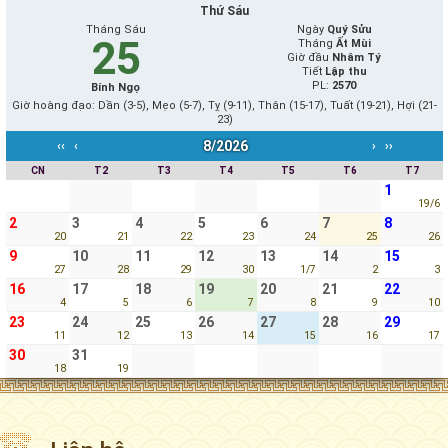
Thứ Sáu
Tháng Sáu
Ngày
Quý Sửu
25
Tháng
Ất Mùi
Giờ đầu
Nhâm Tý
Tiết
Lập thu
PL:
2570
Bính Ngọ
Giờ hoàng đạo: Dần (3-5), Mẹo (5-7), Tỵ (9-11), Thân (15-17), Tuất (19-21), Hợi (21-
23)
8/2026
‹‹
‹
›
››
CN
T2
T3
T4
T5
T6
T7
1
19/6
2
3
4
5
6
7
8
20
21
22
23
24
25
26
9
10
11
12
13
14
15
27
28
29
30
1/7
2
3
16
17
18
19
20
21
22
4
5
6
7
8
9
10
23
24
25
26
27
28
29
11
12
13
14
15
16
17
30
31
18
19