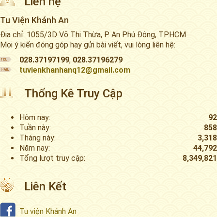
Liên hệ
Tu Viện Khánh An
Địa chỉ: 1055/3D Võ Thị Thừa, P. An Phú Đông, TP.HCM
Mọi ý kiến đóng góp hay gửi bài viết, vui lòng liên hệ:
028.37197199
,
028.37196279
tuvienkhanhanq12@gmail.com
Thống Kê Truy Cập
Hôm nay:
92
Tuần này:
858
Tháng này:
3,318
Năm nay:
44,792
Tổng lượt truy cập:
8,349,821
Liên Kết
Tu viện Khánh An