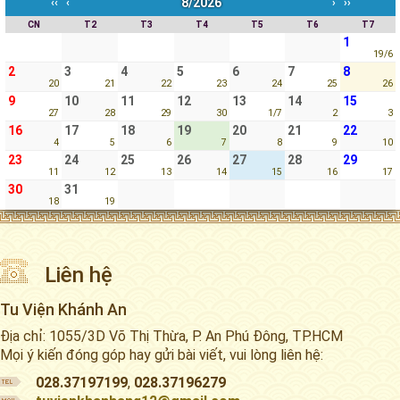
8/2026
‹‹
‹
›
››
CN
T2
T3
T4
T5
T6
T7
1
19/6
2
3
4
5
6
7
8
20
21
22
23
24
25
26
9
10
11
12
13
14
15
27
28
29
30
1/7
2
3
16
17
18
19
20
21
22
4
5
6
7
8
9
10
23
24
25
26
27
28
29
11
12
13
14
15
16
17
30
31
18
19
Liên hệ
Tu Viện Khánh An
Địa chỉ: 1055/3D Võ Thị Thừa, P. An Phú Đông, TP.HCM
Mọi ý kiến đóng góp hay gửi bài viết, vui lòng liên hệ:
028.37197199
,
028.37196279