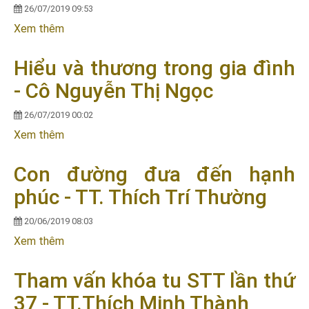
26/07/2019 09:53
Xem thêm
về Khóa tu thiền || Bài 3: Phương pháp thực tập
Thiền Tứ Niệm Xứ - Sư Tăng Định
Hiểu và thương trong gia đình
- Cô Nguyễn Thị Ngọc
26/07/2019 00:02
Xem thêm
về Hiểu và thương trong gia đình - Cô Nguyễn Thị
Ngọc
Con đường đưa đến hạnh
phúc - TT. Thích Trí Thường
20/06/2019 08:03
Xem thêm
về Con đường đưa đến hạnh phúc - TT. Thích Trí
Thường
Tham vấn khóa tu STT lần thứ
37 - TT.Thích Minh Thành