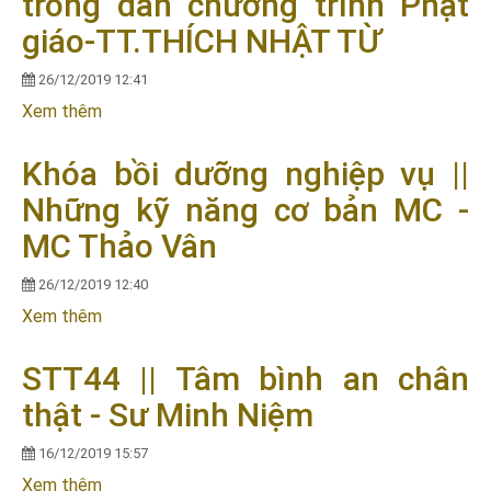
trong dẫn chương trình Phật
giáo-TT.THÍCH NHẬT TỪ
26/12/2019 12:41
Xem thêm
về Khóa bồi dưỡng nghiệp vụ|| Khắc phục những
yếu kém trong dẫn chương trình Phật giáo-
TT.THÍCH NHẬT TỪ
Khóa bồi dưỡng nghiệp vụ ||
Những kỹ năng cơ bản MC -
MC Thảo Vân
26/12/2019 12:40
Xem thêm
về Khóa bồi dưỡng nghiệp vụ || Những kỹ năng cơ
bản MC - MC Thảo Vân
STT44 || Tâm bình an chân
thật - Sư Minh Niệm
16/12/2019 15:57
Xem thêm
về STT44 || Tâm bình an chân thật - Sư Minh