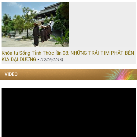
Khóa tu Sống Tỉnh Thức lần 08: NHỮNG TRÁI TIM PHẬT BÊN
KIA ĐẠI DƯƠNG
-
(12/08/2016)
VIDEO