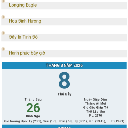
Longing Eagle
Hoa Đinh Hương
Đây là Tịnh Độ
Hạnh phúc bây giờ
THÁNG 8 NĂM 2026
8
Thứ Bảy
Tháng Sáu
Ngày
Giáp Dần
26
Tháng
Ất Mùi
Giờ đầu
Giáp Tý
Tiết
Lập thu
PL:
2570
Bính Ngọ
Giờ hoàng đạo: Tý (23-1), Sửu (1-3), Thìn (7-9), Tỵ (9-11), Mùi (13-15), Tuất (19-21)