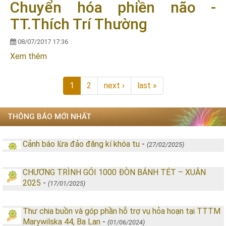
Chuyển hóa phiền não -
TT.Thích Trí Thường
08/07/2017 17:36
Xem thêm
về Chuyển hóa phiền não - TT.Thích Trí Thường
1
2
next ›
last »
THÔNG BÁO MỚI NHẤT
Cảnh báo lừa đảo đăng kí khóa tu
-
(27/02/2025)
CHƯƠNG TRÌNH GÓI 1000 ĐÒN BÁNH TÉT – XUÂN
2025
-
(17/01/2025)
Thư chia buồn và góp phần hỗ trợ vụ hỏa hoạn tại TTTM
Marywilska 44, Ba Lan
-
(01/06/2024)