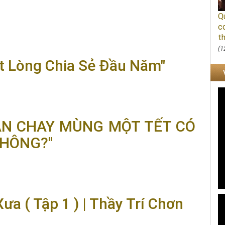
Q
c
HỢP VỚI NHÂN QUẢ?"
th
(1
t Lòng Chia Sẻ Đầu Năm"
hia Sẻ Đầu Năm"
"ĂN CHAY MÙNG MỘT TẾT CÓ
KHÔNG?"
Y MÙNG MỘT TẾT CÓ PHƯỚC BÁU HƠN HAY KHÔNG?"
a ( Tập 1 ) | Thầy Trí Chơn