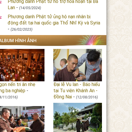
Phương danh Phật tử hỗ trợ hỏa hoạn tại Ba
Lan
-
(14/05/2024)
Phương danh Phật tử ủng hộ nạn nhân bị
động đất tại hai quốc gia Thổ Nhĩ Kỳ và Syria
-
(26/02/2023)
ALBUM HÌNH ẢNH
ọn nến tri ân nhẹ
Đại lễ Vu lan - Báo hiếu
ng ba nghiệp
-
tại Tu viện Khánh An -
Đồng Nai
-
4/11/2016)
(12/08/2016)