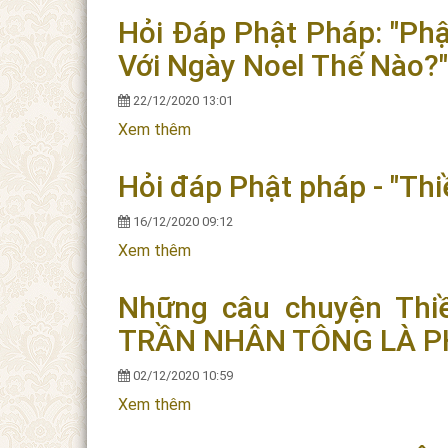
Hỏi Đáp Phật Pháp: "Ph
Với Ngày Noel Thế Nào?"
22/12/2020 13:01
Xem thêm
về Hỏi Đáp Phật Pháp: "Phật Tử Nê
Chơn
Hỏi đáp Phật pháp - "Thi
16/12/2020 09:12
Xem thêm
về Hỏi đáp Phật pháp - "Thiền Sư Là 
Những câu chuyện Th
TRẦN NHÂN TÔNG LÀ PH
02/12/2020 10:59
Xem thêm
về Những câu chuyện Thiền - C
Thầy Trí Chơn