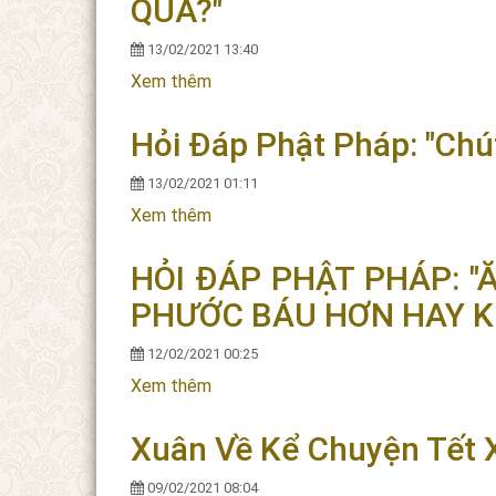
QUẢ?"
13/02/2021 13:40
Xem thêm
về CHÚC XUÂN THẾ NÀO CHO PHÙ 
Hỏi Đáp Phật Pháp: "Chú
13/02/2021 01:11
Xem thêm
về Hỏi Đáp Phật Pháp: "Chút Lòng C
HỎI ĐÁP PHẬT PHÁP: 
PHƯỚC BÁU HƠN HAY 
12/02/2021 00:25
Xem thêm
về HỎI ĐÁP PHẬT PHÁP: "ĂN CHA
Xuân Về Kể Chuyện Tết Xư
09/02/2021 08:04