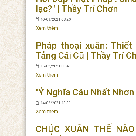
lạc?" | Thầy Trí Chơn
10/03/2021 08:20
Xem thêm
về Hỏi Đáp Phật Pháp : Chia sẻ tài "Đ
Pháp thoại xuân: Thiết
Tảng Cái Cũ | Thầy Trí C
15/02/2021 03:43
Xem thêm
về Pháp thoại xuân: Thiết Lập Lối S
"Ý Nghĩa Câu Nhất Nhơn
14/02/2021 13:33
Xem thêm
về "Ý Nghĩa Câu Nhất Nhơn Hành Đạ
CHÚC XUÂN THẾ NÀO