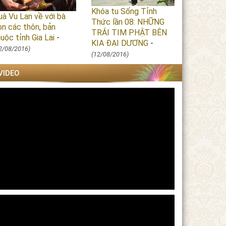
Khóa tu Sống Tỉnh
uà Vu Lan về với bà
Thức lần 08: NHỮNG
on các thôn, bản
TRÁI TIM PHẬT BÊN
uộc tỉnh Gia Lai
-
KIA ĐẠI DƯƠNG
-
2/08/2016)
(12/08/2016)
VIDEO