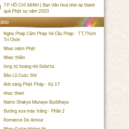
TP. HỒ CHÍ MINH | Ban Văn Hoá nhìn lại thành
quả Phật sự năm 2020
UDIO
Nghe Pháp Cảm Pháp Và Cầu Pháp - TT,Thích
Trí Chơn
Nhạc niệm Phật
Nhạc thiền
lòng từ hoàng nhi Sidatta
Bão Lũ Cuộc Đời
Ánh sáng Phật Pháp - Kỳ 37
nhac thien
Namo Shakya Munaye Buddhaya
Đường xưa mây trắng - Phần 2
Romance De Amour
Nhạc Guitar không lời