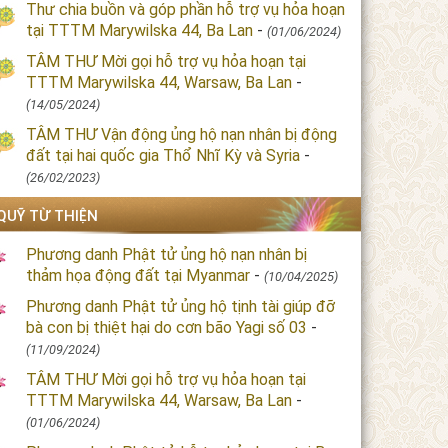
Thư chia buồn và góp phần hỗ trợ vụ hỏa hoạn
tại TTTM Marywilska 44, Ba Lan
-
(01/06/2024)
TÂM THƯ Mời gọi hỗ trợ vụ hỏa hoạn tại
TTTM Marywilska 44, Warsaw, Ba Lan
-
(14/05/2024)
TÂM THƯ Vận động ủng hộ nạn nhân bị động
đất tại hai quốc gia Thổ Nhĩ Kỳ và Syria
-
(26/02/2023)
QUỸ TỪ THIỆN
Phương danh Phật tử ủng hộ nạn nhân bị
thảm họa động đất tại Myanmar
-
(10/04/2025)
Phương danh Phật tử ủng hộ tịnh tài giúp đỡ
bà con bị thiệt hại do cơn bão Yagi số 03
-
(11/09/2024)
TÂM THƯ Mời gọi hỗ trợ vụ hỏa hoạn tại
TTTM Marywilska 44, Warsaw, Ba Lan
-
(01/06/2024)