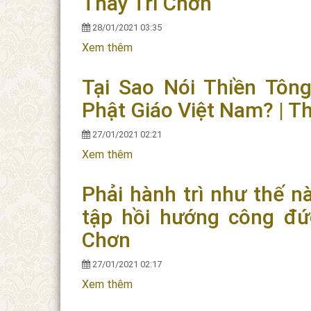
Thầy Trí Chơn
28/01/2021 03:35
Xem thêm
về Pháp thoai: Thanh Thản Ngủ Tron
Tại Sao Nói Thiền Tôn
Phật Giáo Việt Nam? | T
27/01/2021 02:21
Xem thêm
về Tại Sao Nói Thiền Tông Trúc Lâm 
Phải hành trì như thế 
tập hồi hướng công đứ
Chơn
27/01/2021 02:17
Xem thêm
về Phải hành trì như thế nào để c
khác? Thầy Trí Chơn