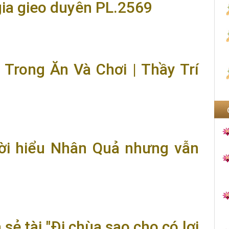
gia gieo duyên PL.2569
sarāsi Sutta) - Thầy Trí Chơn | Khóa tu Xuất gia gieo
 Trong Ăn Và Chơi | Thầy Trí
Và Chơi | Thầy Trí Chơn
gười hiểu Nhân Quả nhưng vẫn
hân Quả nhưng vẫn làm việc xấu?"
sẻ tài "Đi chùa sao cho có lợi