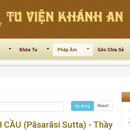
Khóa Tu
Pháp Âm
Góc Chia Sẻ
Reset
Áp dụng
 CẦU (Pāsarāsi Sutta) - Thầy