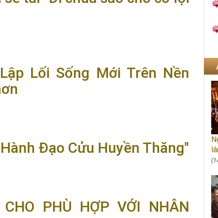
i chùa sao cho có lợi lạc?" | Thầy Trí Chơn
 Lập Lối Sống Mới Trên Nền
hơn
ống Mới Trên Nền Tảng Cái Cũ | Thầy Trí Chơn
Ng
 Hành Đạo Cửu Huyền Thăng"
lâ
(1
o Cửu Huyền Thăng"
 CHO PHÙ HỢP VỚI NHÂN