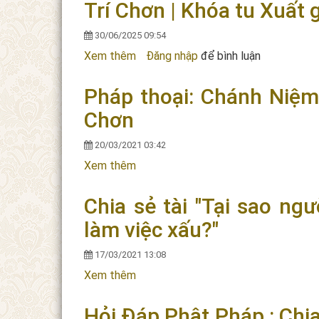
Trí Chơn | Khóa tu Xuất 
30/06/2025 09:54
Xem thêm
về Pháp thoại: KINH THÁNH CẦU (Pā
Đăng nhập
để bình luận
duyên PL.2569
Pháp thoại: Chánh Niệm
Chơn
20/03/2021 03:42
Xem thêm
về Pháp thoại: Chánh Niệm Trong Ăn 
Chia sẻ tài "Tại sao n
làm việc xấu?"
17/03/2021 13:08
Xem thêm
về Chia sẻ tài "Tại sao người hiểu N
Hỏi Đáp Phật Pháp : Chia 