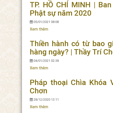
TP. HỒ CHÍ MINH | Ban 
Phật sự năm 2020
05/01/2021 08:08
Xem thêm
về TP. HỒ CHÍ MINH | Ban Văn Hoá n
Thiền hành có từ bao g
hàng ngày? | Thầy Trí C
04/01/2021 02:38
Xem thêm
về Thiền hành có từ bao giờ và ý ngh
Pháp thoại Chìa Khóa V
Chơn
28/12/2020 13:11
Xem thêm
về Pháp thoại Chìa Khóa Vào Cửa Niế