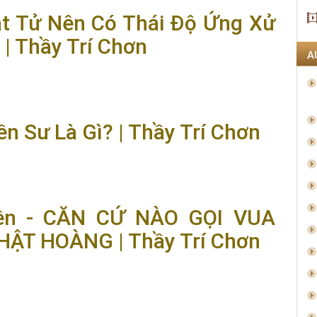
ật Tử Nên Có Thái Độ Ứng Xử
 | Thầy Trí Chơn
A
n Có Thái Độ Ứng Xử Với Ngày Noel Thế Nào?" | Thầy Trí
ền Sư Là Gì? | Thầy Trí Chơn
Gì? | Thầy Trí Chơn
iền - CĂN CỨ NÀO GỌI VUA
ẬT HOÀNG | Thầy Trí Chơn
ĂN CỨ NÀO GỌI VUA TRẦN NHÂN TÔNG LÀ PHẬT HOÀNG |