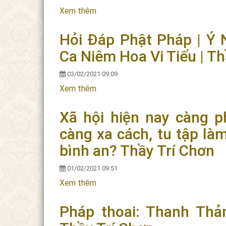
Xem thêm
về Xuân Về Kể Chuyện Tết Xưa ( Tập 
Hỏi Đáp Phật Pháp | Ý 
Ca Niêm Hoa Vi Tiếu | Th
03/02/2021 09:09
Xem thêm
về Hỏi Đáp Phật Pháp | Ý Nghĩa Tượ
Xã hội hiện nay càng p
càng xa cách, tu tập l
bình an? Thầy Trí Chơn
01/02/2021 09:51
Xem thêm
về Xã hội hiện nay càng phát triển t
năng lượng bình an? Thầy Trí Chơn
Pháp thoai: Thanh Thả