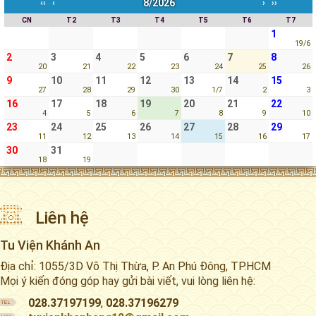
8/2026
‹‹
‹
›
››
CN
T2
T3
T4
T5
T6
T7
1
19/6
2
3
4
5
6
7
8
20
21
22
23
24
25
26
9
10
11
12
13
14
15
27
28
29
30
1/7
2
3
16
17
18
19
20
21
22
4
5
6
7
8
9
10
23
24
25
26
27
28
29
11
12
13
14
15
16
17
30
31
18
19
Liên hệ
Tu Viện Khánh An
Địa chỉ: 1055/3D Võ Thị Thừa, P. An Phú Đông, TP.HCM
Mọi ý kiến đóng góp hay gửi bài viết, vui lòng liên hệ:
028.37197199
,
028.37196279