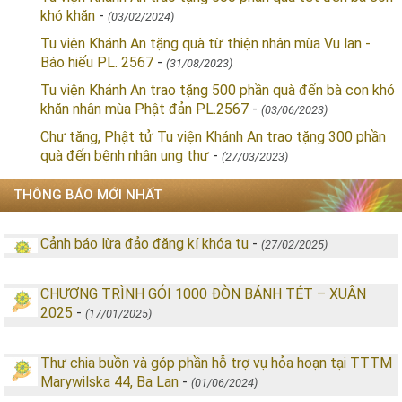
khó khăn
-
(03/02/2024)
Tu viện Khánh An tặng quà từ thiện nhân mùa Vu lan -
Báo hiếu PL. 2567
-
(31/08/2023)
Tu viện Khánh An trao tặng 500 phần quà đến bà con khó
khăn nhân mùa Phật đản PL.2567
-
(03/06/2023)
Chư tăng, Phật tử Tu viện Khánh An trao tặng 300 phần
quà đến bệnh nhân ung thư
-
(27/03/2023)
THÔNG BÁO MỚI NHẤT
Cảnh báo lừa đảo đăng kí khóa tu
-
(27/02/2025)
CHƯƠNG TRÌNH GÓI 1000 ĐÒN BÁNH TÉT – XUÂN
2025
-
(17/01/2025)
Thư chia buồn và góp phần hỗ trợ vụ hỏa hoạn tại TTTM
Marywilska 44, Ba Lan
-
(01/06/2024)