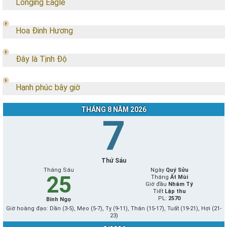
Longing Eagle
Hoa Đinh Hương
Đây là Tịnh Độ
Hạnh phúc bây giờ
THÁNG 8 NĂM 2026
7
Thứ Sáu
Tháng Sáu
Ngày
Quý Sửu
25
Tháng
Ất Mùi
Giờ đầu
Nhâm Tý
Tiết
Lập thu
PL:
2570
Bính Ngọ
Giờ hoàng đạo: Dần (3-5), Mẹo (5-7), Tỵ (9-11), Thân (15-17), Tuất (19-21), Hợi (21-
23)