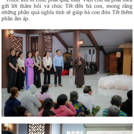
gửi lời thăm hỏi và chúc Tết đến bà con, mong rằng
những phần quà nghĩa tình sẽ giúp bà con đón Tết thêm
phần ấm áp.