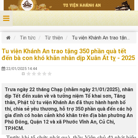
Nhảy đến nội dung
Tin tức
Từ thiện
Tu viện Khánh An trao tặng 350 phần quà tết đến bà con khó khăn nhân dịp Xuân Ất tỵ - 2025
Tu viện Khánh An trao tặng 350 phần quà tết
đến bà con khó khăn nhân dịp Xuân Ất tỵ - 2025
22/01/2025 14:44
Trưa ngày 22 tháng Chạp (nhằm ngày 21/01/2025), nhân
dịp Tết đến xuân về và tưởng niệm Tổ khai sơn, Tăng
thân, Phật tử tu viện Khánh An đã thực hành hạnh bố
thí, chia sẻ yêu thương, hỗ trợ 350 phần quà đến các hộ
gia đình có hoàn cảnh khó khăn trên địa bàn phường An
Phú Đông, Quận 12 và xã Phước Vĩnh An, Củ Chi,
TP.HCM.
Trước khi tổ chức phát quà, thầy Viện chủ đã phát biểu