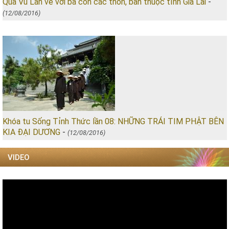
Quà Vu Lan về với bà con các thôn, bản thuộc tỉnh Gia Lai
-
(12/08/2016)
Khóa tu Sống Tỉnh Thức lần 08: NHỮNG TRÁI TIM PHẬT BÊN
KIA ĐẠI DƯƠNG
-
(12/08/2016)
VIDEO