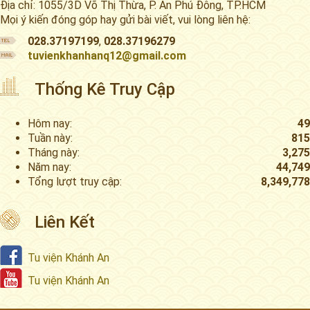
Địa chỉ: 1055/3D Võ Thị Thừa, P. An Phú Đông, TP.HCM
Mọi ý kiến đóng góp hay gửi bài viết, vui lòng liên hệ:
028.37197199
,
028.37196279
tuvienkhanhanq12@gmail.com
Thống Kê Truy Cập
Hôm nay:
49
Tuần này:
815
Tháng này:
3,275
Năm nay:
44,749
Tổng lượt truy cập:
8,349,778
Liên Kết
Tu viện Khánh An
Tu viện Khánh An