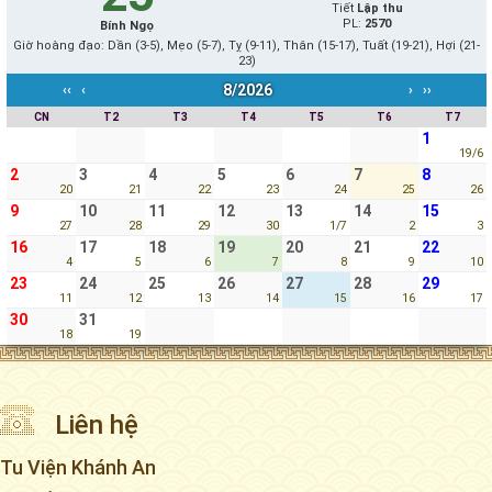
Tiết
Lập thu
PL:
2570
Bính Ngọ
Giờ hoàng đạo: Dần (3-5), Mẹo (5-7), Tỵ (9-11), Thân (15-17), Tuất (19-21), Hợi (21-
23)
8/2026
‹‹
‹
›
››
CN
T2
T3
T4
T5
T6
T7
1
19/6
2
3
4
5
6
7
8
20
21
22
23
24
25
26
9
10
11
12
13
14
15
27
28
29
30
1/7
2
3
16
17
18
19
20
21
22
4
5
6
7
8
9
10
23
24
25
26
27
28
29
11
12
13
14
15
16
17
30
31
18
19
Liên hệ
Tu Viện Khánh An