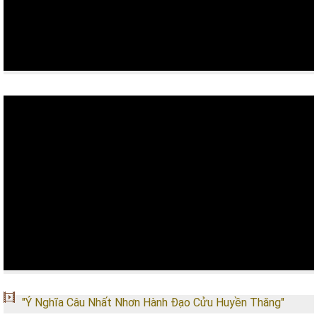
"Ý Nghĩa Câu Nhất Nhơn Hành Đạo Cửu Huyền Thăng"