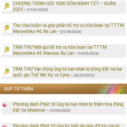
CHƯƠNG TRÌNH GÓI 1000 ĐÒN BÁNH TÉT – XUÂN
2025
-
(17/01/2025)
Thư chia buồn và góp phần hỗ trợ vụ hỏa hoạn tại TTTM
Marywilska 44, Ba Lan
-
(01/06/2024)
TÂM THƯ Mời gọi hỗ trợ vụ hỏa hoạn tại TTTM
Marywilska 44, Warsaw, Ba Lan
-
(14/05/2024)
TÂM THƯ Vận động ủng hộ nạn nhân bị động đất tại hai
quốc gia Thổ Nhĩ Kỳ và Syria
-
(26/02/2023)
QUỸ TỪ THIỆN
Phương danh Phật tử ủng hộ nạn nhân bị thảm họa động
đất tại Myanmar
-
(10/04/2025)
Phương danh Phật tử ủng hộ tịnh tài giúp đỡ bà con bị