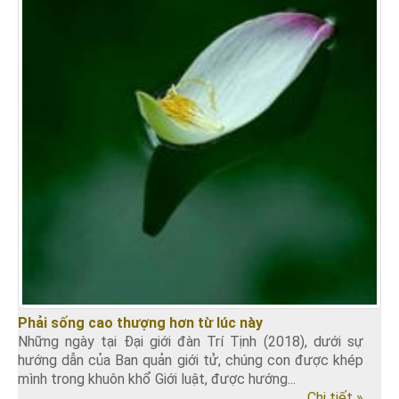
Phải sống cao thượng hơn từ lúc này
Những ngày tại Đại giới đàn Trí Tịnh (2018), dưới sự
hướng dẫn của Ban quản giới tử, chúng con được khép
mình trong khuôn khổ Giới luật, được hướng...
Chi tiết »