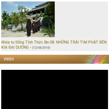
Khóa tu Sống Tỉnh Thức lần 08: NHỮNG TRÁI TIM PHẬT BÊN
KIA ĐẠI DƯƠNG
-
(12/08/2016)
VIDEO