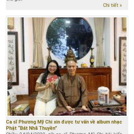
Chi tiết »
Ca sĩ Phương Mỹ Chi xin được tư vấn về album nhạc
Phật “Bát Nhã Thuyền”