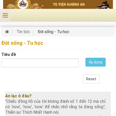
Nhảy đến nội dung
Tin tức
Đời sống - Tu học
Đời sống - Tu học
Tiêu đề
Áp dụng
Reset
An lạc ở đâu?
“Chiếc đồng hồ của tôi không đánh số 1 đến 12 mà chỉ
có ‘now’, ‘now’, ‘now’ để nhắc nhở rằng ta đang sống”,
Thiền sư Thích Nhất Hạnh nói.