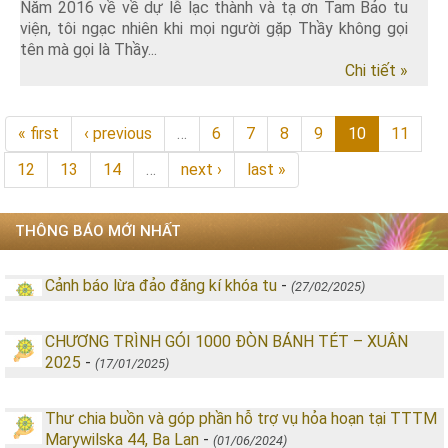
Năm 2016 về về dự lễ lạc thành và tạ ơn Tam Bảo tu
viện, tôi ngạc nhiên khi mọi người gặp Thầy không gọi
tên mà gọi là Thầy...
Chi tiết »
« first
‹ previous
…
6
7
8
9
10
11
12
13
14
…
next ›
last »
THÔNG BÁO MỚI NHẤT
Cảnh báo lừa đảo đăng kí khóa tu
-
(27/02/2025)
CHƯƠNG TRÌNH GÓI 1000 ĐÒN BÁNH TÉT – XUÂN
2025
-
(17/01/2025)
Thư chia buồn và góp phần hỗ trợ vụ hỏa hoạn tại TTTM
Marywilska 44, Ba Lan
-
(01/06/2024)