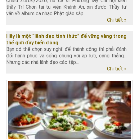
Chiều 24/04/2020, nữ ca sĩ Phương Mỹ Chi hội kiến
thầy Trí Chơn tại tu viện Khánh An, xin được Thầy tư
vấn về album ca nhạc Phật giáo sắp...
Chi tiết »
Hãy là một “lãnh đạo tỉnh thức” để vững vàng trong
thế giới đầy biến động
Bạn có thể chọn suy nghĩ: để thành công thì phải đánh
đổi hạnh phúc và sống chung với áp lực, căng thẳng...
Nhưng các nhà lãnh đạo các tập...
Chi tiết »