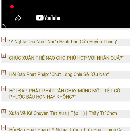
"Ý Nghĩa Câu Nhất Nhơn Hành Đạo Cửu Huyền Thăng"
CHÚC XUÂN THẾ NÀO CHO PHÙ HỢP VỚI NHÂN QUẢ?"
Hỏi Đáp Phật Pháp: "Chút Lòng Chia Sẻ Đầu Năm"
HỎI ĐÁP PHẬT PHÁP: "ĂN CHAY MÙNG MỘT TẾT CÓ
PHƯỚC BÁU HƠN HAY KHÔNG?"
Xuân Về Kể Chuyện Tết Xưa ( Tập 1 ) | Thầy Trí Chơn
Hỏi Đáp Phật Pháp | Ý Nghĩa Tượng Đức Phật Thích Ca