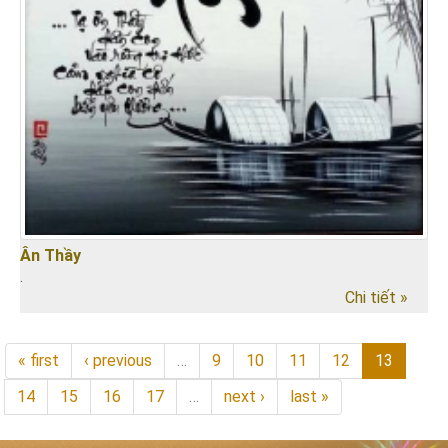
Ân Thầy
.
Chi tiết »
« first
‹ previous
…
9
10
11
12
13
14
15
16
17
…
next ›
last »