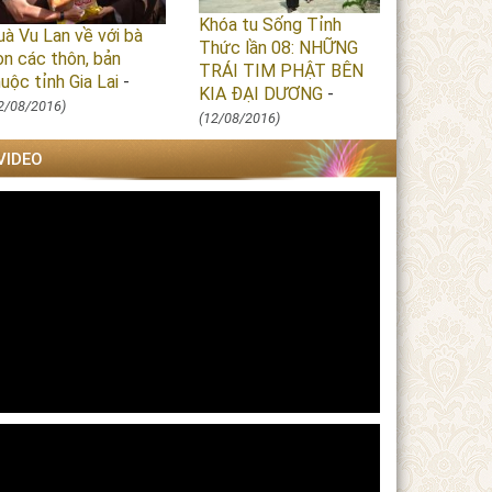
Khóa tu Sống Tỉnh
uà Vu Lan về với bà
Thức lần 08: NHỮNG
on các thôn, bản
TRÁI TIM PHẬT BÊN
uộc tỉnh Gia Lai
-
KIA ĐẠI DƯƠNG
-
2/08/2016)
(12/08/2016)
VIDEO