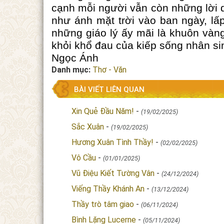
cạnh mỗi người vẫn còn những lời 
như ánh mặt trời vào ban ngày, l
những giáo lý ấy mãi là khuôn vàn
khỏi khổ đau của kiếp sống nhân si
Ngọc Ánh
Danh mục:
Thơ - Văn
BÀI VIẾT LIÊN QUAN
Xin Quẻ Đầu Năm!
-
(19/02/2025)
Sắc Xuân
-
(19/02/2025)
Hương Xuân Tình Thầy!
-
(02/02/2025)
Vô Cầu
-
(01/01/2025)
Vũ Điệu Kiết Tường Vân
-
(24/12/2024)
Viếng Thầy Khánh An
-
(13/12/2024)
Thầy trò tâm giao
-
(06/11/2024)
Bình Lặng Lucerne
-
(05/11/2024)