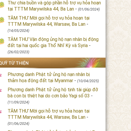
Thư chia buồn và góp phần hỗ trợ vụ hỏa hoạn
tại TTTM Marywilska 44, Ba Lan
-
(01/06/2024)
TÂM THƯ Mời gọi hỗ trợ vụ hỏa hoạn tại
TTTM Marywilska 44, Warsaw, Ba Lan
-
(14/05/2024)
TÂM THƯ Vận động ủng hộ nạn nhân bị động
đất tại hai quốc gia Thổ Nhĩ Kỳ và Syria
-
(26/02/2023)
QUỸ TỪ THIỆN
Phương danh Phật tử ủng hộ nạn nhân bị
thảm họa động đất tại Myanmar
-
(10/04/2025)
Phương danh Phật tử ủng hộ tịnh tài giúp đỡ
bà con bị thiệt hại do cơn bão Yagi số 03
-
(11/09/2024)
TÂM THƯ Mời gọi hỗ trợ vụ hỏa hoạn tại
TTTM Marywilska 44, Warsaw, Ba Lan
-
(01/06/2024)