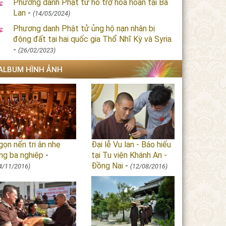
Phương danh Phật tử hỗ trợ hỏa hoạn tại Ba
Lan
-
(14/05/2024)
Phương danh Phật tử ủng hộ nạn nhân bị
động đất tại hai quốc gia Thổ Nhĩ Kỳ và Syria
-
(26/02/2023)
ALBUM HÌNH ẢNH
ọn nến tri ân nhẹ
Đại lễ Vu lan - Báo hiếu
ng ba nghiệp
-
tại Tu viện Khánh An -
Đồng Nai
-
4/11/2016)
(12/08/2016)