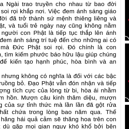
 Ngài trao truyền cho nhau từ bao đời
 soi rọi khắp nơi. Việc đem ánh sáng giáo
ời đã trở thành sứ mệnh thiêng liêng và
t, và tuổi trẻ ngày nay cũng không nằm
gười con Phật là tiếp tục thắp lên ánh
, đem ánh sáng trí tuệ đến cho những ai có
 mà Đức Phật soi rọi. Đó chính là con
, tìm kiếm phước báo hữu lậu giúp chúng
h để kiến tạo hạnh phúc, hòa bình và an
hế, nhưng không có nghĩa là đối với các bậc
 ruồng bỏ. Đạo Phật vẫn đón nhận và tiếp
ng tích cực của lòng từ bi, hòa ái nhằm
tâm hồn. Mượn câu kinh thâm diệu, mượn
 của sự tỉnh thức mà lần lần đã gột rửa
hất chứa trong lòng bao năm qua. Thế
t hăng hái quả cảm sẽ thăng hoa trên con
t dù gặp mọi gian nguy khó khổ bởi bên