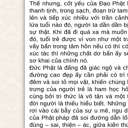
Thế nhưng, cốt yếu của Đạo Phật 
thanh tịnh, trong sạch, đoạn trừ ta
lên và tiếp xúc nhiều với trần cả
lứa tuổi nào đó, người ta dần dần b
sự thật. Khi đã đi quá xa mà muốn 
đó, tuổi trẻ được ví von như một tr
vấy bẩn trong tâm hồn nếu có thì có
xúc tác thì những chất dơ bẩn ấy sẽ
sơ khai của chính nó.
Đức Phật là đấng đã giác ngộ và c
đường cao đẹp ấy cần phải có trí t
đêm và soi tỏ mọi vật, khiến chúng
trưng của người trẻ là ham học hỏ
cùng bởi tri thức là vô tận và một
đời người là thiếu hiểu biết. Nhữn
rơi vào cái bẫy của sự u mê, ngu 
của Phật pháp đã soi đường dẫn lối 
đúng – sai, thiện – ác, giữa kiến t