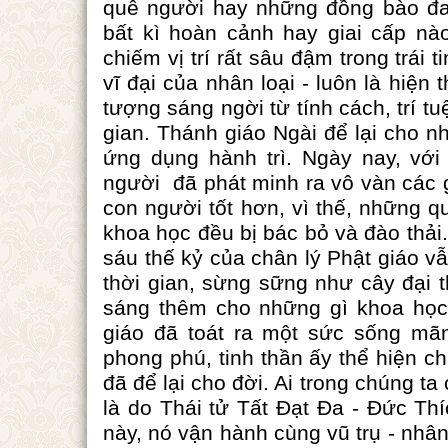
quê người hay những đồng bào đan
bất kì hoàn cảnh hay giai cấp nào
chiếm vị trí rất sâu đậm trong trái
vĩ đại của nhân loại - luôn là hiện 
tượng sáng ngời từ tính cách, trí t
gian. Thánh giáo Ngài để lại cho n
ứng dụng hành trì. Ngày nay, với
người đã phát minh ra vô vàn các g
con người tốt hơn, vì thế, những qu
khoa học đều bị bác bỏ và đào thải
sáu thế kỷ của chân lý Phật giáo v
thời gian, sừng sững như cây đại t
sáng thêm cho những gì khoa học 
giáo đã toát ra một sức sống mãnh
phong phú, tinh thần ấy thể hiện c
đã để lại cho đời. Ai trong chúng ta
là do Thái tử Tất Đạt Đa - Đức Th
này, nó vận hành cùng vũ trụ - nhân