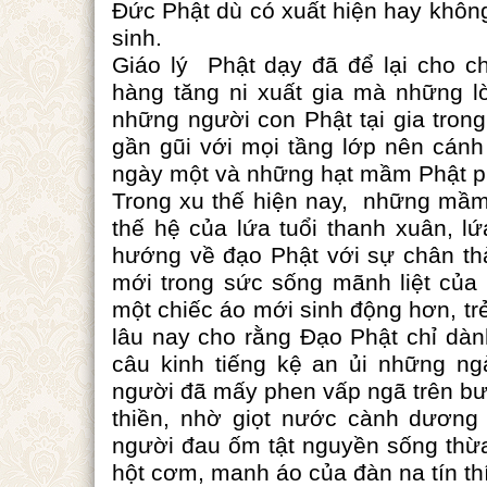
Đức Phật dù có xuất hiện hay khôn
sinh.
Giáo lý Phật dạy đã để lại cho c
hàng tăng ni xuất gia mà những l
những người con Phật tại gia tron
gần gũi với mọi tầng lớp nên cánh
ngày một và những hạt mầm Phật p
Trong xu thế hiện nay, những mầm 
thế hệ của lứa tuổi thanh xuân, l
hướng về đạo Phật với sự chân thà
mới trong sức sống mãnh liệt của
một chiếc áo mới sinh động hơn, tr
lâu nay cho rằng Đạo Phật chỉ dành
câu kinh tiếng kệ an ủi những ng
người đã mấy phen vấp ngã trên b
thiền, nhờ giọt nước cành dương
người đau ốm tật nguyền sống thừa 
hột cơm, manh áo của đàn na tín th