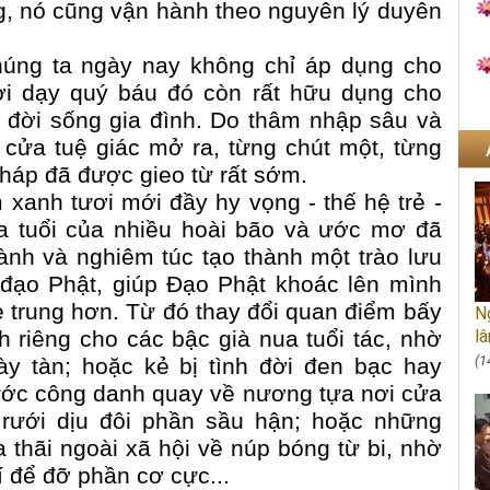
g, nó cũng vận hành theo nguyên lý duyên
húng ta ngày nay không chỉ áp dụng cho
ời dạy quý báu đó còn rất hữu dụng cho
g đời sống gia đình. Do thâm nhập sâu và
 cửa tuệ giác mở ra, từng chút một, từng
háp đã được gieo từ rất sớm.
xanh tươi mới đầy hy vọng - thế hệ trẻ -
ứa tuổi của nhiều hoài bão và ước mơ đã
nh và nghiêm túc tạo thành một trào lưu
 đạo Phật, giúp Đạo Phật khoác lên mình
ẻ trung hơn. Từ đó thay đổi quan điểm bấy
Ng
 riêng cho các bậc già nua tuổi tác, nhờ
lâ
(1
ày tàn; hoặc kẻ bị tình đời đen bạc hay
ước công danh quay về nương tựa nơi cửa
 rưới dịu đôi phần sầu hận; hoặc những
thãi ngoài xã hội về núp bóng từ bi, nhờ
í để đỡ phần cơ cực...