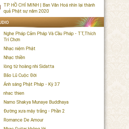
TP. HỒ CHÍ MINH | Ban Văn Hoá nhìn lại thành
quả Phật sự năm 2020
UDIO
Nghe Pháp Cảm Pháp Và Cầu Pháp - TT,Thích
Trí Chơn
Nhạc niệm Phật
Nhạc thiền
lòng từ hoàng nhi Sidatta
Bão Lũ Cuộc Đời
Ánh sáng Phật Pháp - Kỳ 37
nhac thien
Namo Shakya Munaye Buddhaya
Đường xưa mây trắng - Phần 2
Romance De Amour
Nhạc Guitar không lời