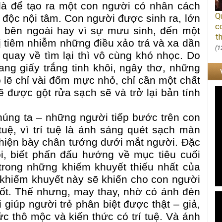
là để tạo ra một con người có nhân cách
Q
m độc nội tâm. Con người được sinh ra, lớn
c
nh bên ngoài hay vì sự mưu sinh, đến một
th
ị tiêm nhiễm những điều xảo trá và xa dần
(1
quay về tìm lại thì vô cùng khó nhọc. Do
ang giấy trắng tinh khôi, ngây thơ, những
 lẽ chỉ vài đốm mực nhỏ, chỉ cần một chất
 được gột rửa sạch sẽ và trở lại bản tính
húng ta – những người tiếp bước trên con
uệ, vì trí tuệ là ánh sáng quét sạch màn
 hiện bày chân tướng dưới mắt người. Đặc
i, biết phấn đấu hướng về mục tiêu cuối
 trong những khiếm khuyết thiếu nhất của
g khiếm khuyết này sẽ khiến cho con người
dốt. Thế nhưng, may thay, nhờ có ánh đèn
giúp người trẻ phân biệt được thật – giả,
hức thô mộc và kiến thức có trí tuệ. Và ánh