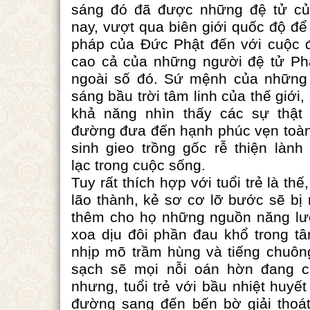
sáng đó đã được những đệ tử của
nay, vượt qua biên giới quốc độ để
pháp của Đức Phật đến với cuộc đ
cao cả của những người đệ tử Phậ
ngoài số đó. Sứ mệnh của những n
sáng bầu trời tâm linh của thế giới
khả năng nhìn thấy các sự thật
đường đưa đến hạnh phúc vẹn toàn
sinh gieo trồng gốc rễ thiện làn
lạc trong cuộc sống.
Tuy rất thích hợp với tuổi trẻ là t
lão thành, kẻ sơ cơ lỡ bước sẽ bị
thêm cho họ những nguồn năng lượ
xoa dịu đôi phần đau khổ trong 
nhịp mõ trầm hùng và tiếng chuông
sạch sẽ mọi nỗi oán hờn đang c
nhưng, tuổi trẻ với bầu nhiệt huyế
đường sang đến bến bờ giải thoá