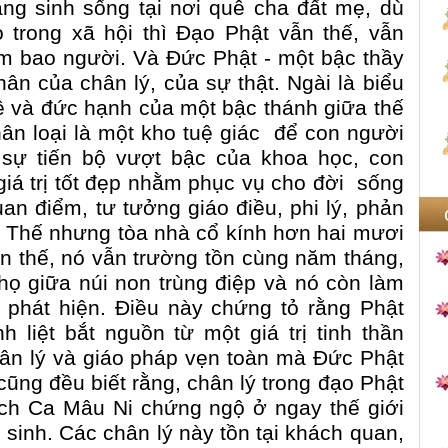
g sinh sống tại nơi quê cha đất mẹ, dù
 trong xã hội thì Đạo Phật vẫn thế, vẫn
 tim bao người. Và Đức Phật - một bậc thầy
thân của chân lý, của sự thật. Ngài là biểu
uệ và đức hạnh của một bậc thánh giữa thế
hân loại là một kho tuệ giác để con người
 sự tiến bộ vượt bậc của khoa học, con
iá trị tốt đẹp nhằm phục vụ cho đời sống
an điểm, tư tưởng giáo điều, phi lý, phản
. Thế nhưng tòa nhà cổ kính hơn hai mươi
ẫn thế, nó vẫn trường tồn cùng năm tháng,
họ giữa núi non trùng điệp và nó còn làm
phát hiện. Điều này chứng tỏ rằng Phật
 liệt bắt nguồn từ một giá trị tinh thần
hân lý và giáo pháp vẹn toàn mà Đức Phật
 cũng đều biết rằng, chân lý trong đạo Phật
ích Ca Mâu Ni chứng ngộ ở ngay thế giới
 sinh. Các chân lý này tồn tại khách quan,