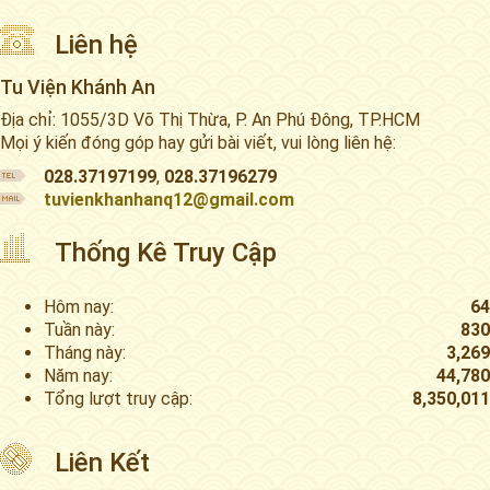
Liên hệ
Tu Viện Khánh An
Địa chỉ: 1055/3D Võ Thị Thừa, P. An Phú Đông, TP.HCM
Mọi ý kiến đóng góp hay gửi bài viết, vui lòng liên hệ:
028.37197199
,
028.37196279
tuvienkhanhanq12@gmail.com
Thống Kê Truy Cập
Hôm nay:
64
Tuần này:
830
Tháng này:
3,269
Năm nay:
44,780
Tổng lượt truy cập:
8,350,011
Liên Kết