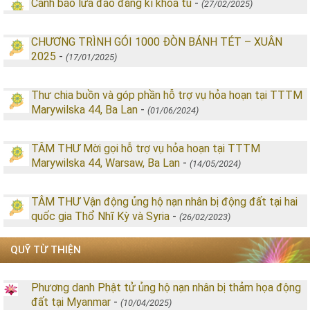
Cảnh báo lừa đảo đăng kí khóa tu
-
(27/02/2025)
CHƯƠNG TRÌNH GÓI 1000 ĐÒN BÁNH TÉT – XUÂN
2025
-
(17/01/2025)
Thư chia buồn và góp phần hỗ trợ vụ hỏa hoạn tại TTTM
Marywilska 44, Ba Lan
-
(01/06/2024)
TÂM THƯ Mời gọi hỗ trợ vụ hỏa hoạn tại TTTM
Marywilska 44, Warsaw, Ba Lan
-
(14/05/2024)
TÂM THƯ Vận động ủng hộ nạn nhân bị động đất tại hai
quốc gia Thổ Nhĩ Kỳ và Syria
-
(26/02/2023)
QUỸ TỪ THIỆN
Phương danh Phật tử ủng hộ nạn nhân bị thảm họa động
đất tại Myanmar
-
(10/04/2025)