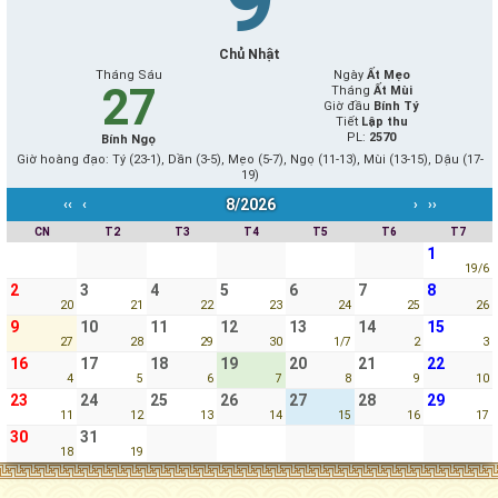
9
Chủ Nhật
Tháng Sáu
Ngày
Ất Mẹo
27
Tháng
Ất Mùi
Giờ đầu
Bính Tý
Tiết
Lập thu
PL:
2570
Bính Ngọ
Giờ hoàng đạo: Tý (23-1), Dần (3-5), Mẹo (5-7), Ngọ (11-13), Mùi (13-15), Dậu (17-
19)
8/2026
‹‹
‹
›
››
CN
T2
T3
T4
T5
T6
T7
1
19/6
2
3
4
5
6
7
8
20
21
22
23
24
25
26
9
10
11
12
13
14
15
27
28
29
30
1/7
2
3
16
17
18
19
20
21
22
4
5
6
7
8
9
10
23
24
25
26
27
28
29
11
12
13
14
15
16
17
30
31
18
19