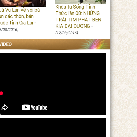
Khóa tu Sống Tỉnh
uà Vu Lan về với bà
Thức lần 08: NHỮNG
on các thôn, bản
TRÁI TIM PHẬT BÊN
uộc tỉnh Gia Lai
-
KIA ĐẠI DƯƠNG
-
2/08/2016)
(12/08/2016)
VIDEO