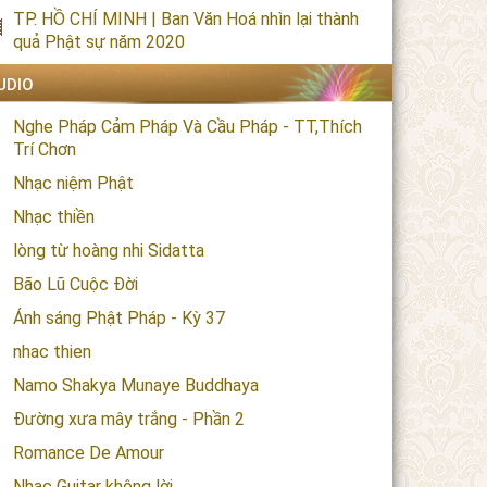
TP. HỒ CHÍ MINH | Ban Văn Hoá nhìn lại thành
quả Phật sự năm 2020
UDIO
Nghe Pháp Cảm Pháp Và Cầu Pháp - TT,Thích
Trí Chơn
Nhạc niệm Phật
Nhạc thiền
lòng từ hoàng nhi Sidatta
Bão Lũ Cuộc Đời
Ánh sáng Phật Pháp - Kỳ 37
nhac thien
Namo Shakya Munaye Buddhaya
Đường xưa mây trắng - Phần 2
Romance De Amour
Nhạc Guitar không lời