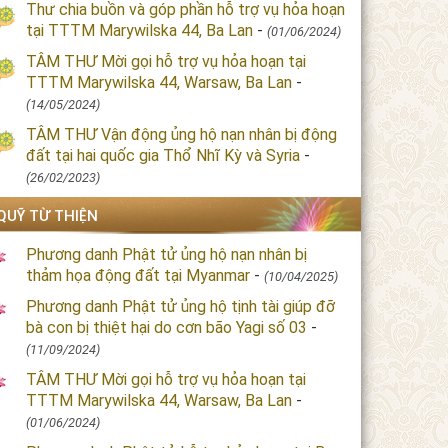
Thư chia buồn và góp phần hỗ trợ vụ hỏa hoạn
tại TTTM Marywilska 44, Ba Lan
-
(01/06/2024)
TÂM THƯ Mời gọi hỗ trợ vụ hỏa hoạn tại
TTTM Marywilska 44, Warsaw, Ba Lan
-
(14/05/2024)
TÂM THƯ Vận động ủng hộ nạn nhân bị động
đất tại hai quốc gia Thổ Nhĩ Kỳ và Syria
-
(26/02/2023)
QUỸ TỪ THIỆN
Phương danh Phật tử ủng hộ nạn nhân bị
thảm họa động đất tại Myanmar
-
(10/04/2025)
Phương danh Phật tử ủng hộ tịnh tài giúp đỡ
bà con bị thiệt hại do cơn bão Yagi số 03
-
(11/09/2024)
TÂM THƯ Mời gọi hỗ trợ vụ hỏa hoạn tại
TTTM Marywilska 44, Warsaw, Ba Lan
-
(01/06/2024)