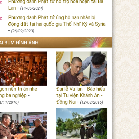
Phương danh Phật tử hỗ trợ hỏa hoạn tại Ba
Lan
-
(14/05/2024)
Phương danh Phật tử ủng hộ nạn nhân bị
động đất tại hai quốc gia Thổ Nhĩ Kỳ và Syria
-
(26/02/2023)
ALBUM HÌNH ẢNH
ọn nến tri ân nhẹ
Đại lễ Vu lan - Báo hiếu
ng ba nghiệp
-
tại Tu viện Khánh An -
Đồng Nai
-
4/11/2016)
(12/08/2016)