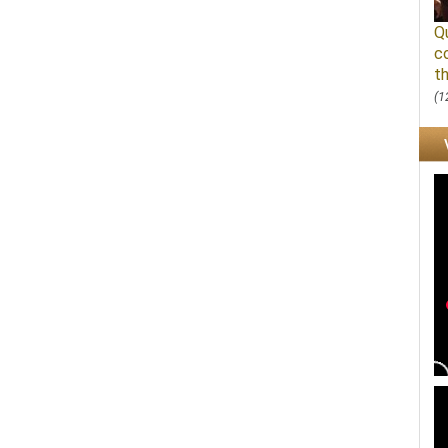
Q
c
th
(1