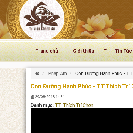
Nhảy đến nội dung
Trang chủ
Giới thiệu
Tin Tức
Pháp Âm
Con Đường Hạnh Phúc - TT.
Con Đường Hạnh Phúc - TT.Thích Trí
29/08/2018 14:31
Danh mục:
TT. Thích Trí Chơn