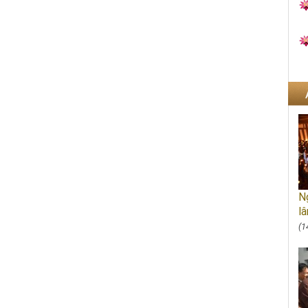
Ng
lâ
(1