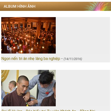
ALBUM HÌNH ẢNH
Ngọn nến tri ân nhẹ lâng ba nghiệp
-
(14/11/2016)