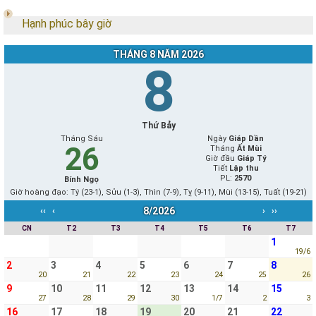
Hạnh phúc bây giờ
THÁNG 8 NĂM 2026
8
Thứ Bảy
Tháng Sáu
Ngày
Giáp Dần
26
Tháng
Ất Mùi
Giờ đầu
Giáp Tý
Tiết
Lập thu
PL:
2570
Bính Ngọ
Giờ hoàng đạo: Tý (23-1), Sửu (1-3), Thìn (7-9), Tỵ (9-11), Mùi (13-15), Tuất (19-21)
8/2026
‹‹
‹
›
››
CN
T2
T3
T4
T5
T6
T7
1
19/6
2
3
4
5
6
7
8
20
21
22
23
24
25
26
9
10
11
12
13
14
15
27
28
29
30
1/7
2
3
16
17
18
19
20
21
22