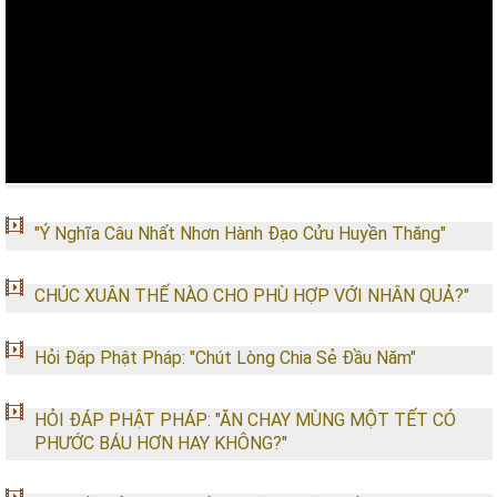
"Ý Nghĩa Câu Nhất Nhơn Hành Đạo Cửu Huyền Thăng"
CHÚC XUÂN THẾ NÀO CHO PHÙ HỢP VỚI NHÂN QUẢ?"
Hỏi Đáp Phật Pháp: "Chút Lòng Chia Sẻ Đầu Năm"
HỎI ĐÁP PHẬT PHÁP: "ĂN CHAY MÙNG MỘT TẾT CÓ
PHƯỚC BÁU HƠN HAY KHÔNG?"