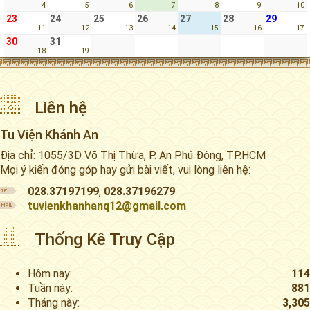
4
5
6
7
8
9
10
23
24
25
26
27
28
29
11
12
13
14
15
16
17
30
31
18
19
Liên hệ
Tu Viện Khánh An
Địa chỉ: 1055/3D Võ Thị Thừa, P. An Phú Đông, TP.HCM
Mọi ý kiến đóng góp hay gửi bài viết, vui lòng liên hệ:
028.37197199
,
028.37196279
tuvienkhanhanq12@gmail.com
Thống Kê Truy Cập
Hôm nay:
114
Tuần này:
881
Tháng này:
3,305