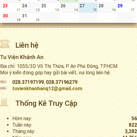
23
24
25
26
27
28
29
11
12
13
14
15
16
17
30
31
18
19
Liên hệ
Tu Viện Khánh An
Địa chỉ: 1055/3D Võ Thị Thừa, P. An Phú Đông, TP.HCM
Mọi ý kiến đóng góp hay gửi bài viết, vui lòng liên hệ:
028.37197199
,
028.37196279
tuvienkhanhanq12@gmail.com
Thống Kê Truy Cập
Hôm nay:
56
Tuần này:
822
Tháng này:
3,282