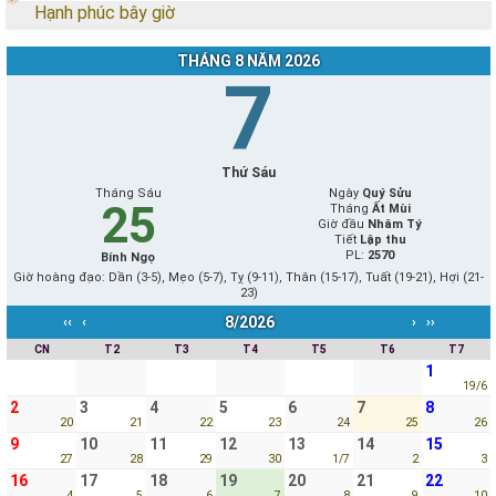
Hạnh phúc bây giờ
THÁNG 8 NĂM 2026
7
Thứ Sáu
Tháng Sáu
Ngày
Quý Sửu
25
Tháng
Ất Mùi
Giờ đầu
Nhâm Tý
Tiết
Lập thu
PL:
2570
Bính Ngọ
Giờ hoàng đạo: Dần (3-5), Mẹo (5-7), Tỵ (9-11), Thân (15-17), Tuất (19-21), Hợi (21-
23)
8/2026
‹‹
‹
›
››
CN
T2
T3
T4
T5
T6
T7
1
19/6
2
3
4
5
6
7
8
20
21
22
23
24
25
26
9
10
11
12
13
14
15
27
28
29
30
1/7
2
3
16
17
18
19
20
21
22
4
5
6
7
8
9
10