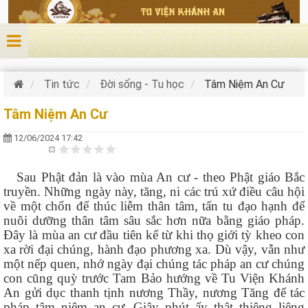
Nhảy đến nội dung
Tin tức
Đời sống - Tu học
Tâm Niệm An Cư
Tâm Niệm An Cư
12/06/2024 17:42
Sau Phật đản là vào mùa An cư - theo Phật giáo Bắc
truyền. Những ngày này, tăng, ni các trú xứ điều câu hội
về một chốn để thúc liễm thân tâm, tấn tu đạo hạnh để
nuôi dưỡng thân tâm sâu sắc hơn nữa bằng giáo pháp.
Đây là mùa an cư đầu tiên kể từ khi thọ giới tỳ kheo con
xa rời đại chúng, hành đạo phương xa. Dù vậy, vẫn như
một nếp quen, nhớ ngày đại chúng tác pháp an cư chúng
con cũng quỳ trước Tam Bảo hướng về Tu Viện Khánh
An gửi dục thanh tịnh nương Thầy, nương Tăng để tác
pháp tâm niệm an cư. Giây phút ấy thật thiêng liêng