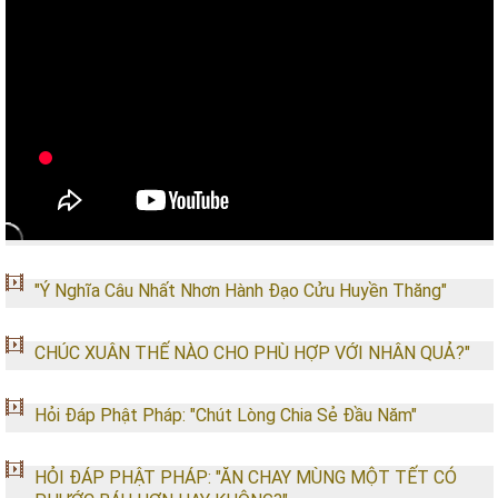
"Ý Nghĩa Câu Nhất Nhơn Hành Đạo Cửu Huyền Thăng"
CHÚC XUÂN THẾ NÀO CHO PHÙ HỢP VỚI NHÂN QUẢ?"
Hỏi Đáp Phật Pháp: "Chút Lòng Chia Sẻ Đầu Năm"
HỎI ĐÁP PHẬT PHÁP: "ĂN CHAY MÙNG MỘT TẾT CÓ