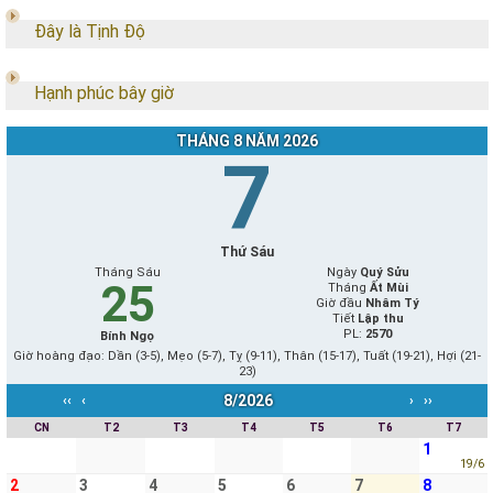
Đây là Tịnh Độ
Hạnh phúc bây giờ
THÁNG 8 NĂM 2026
7
Thứ Sáu
Tháng Sáu
Ngày
Quý Sửu
25
Tháng
Ất Mùi
Giờ đầu
Nhâm Tý
Tiết
Lập thu
PL:
2570
Bính Ngọ
Giờ hoàng đạo: Dần (3-5), Mẹo (5-7), Tỵ (9-11), Thân (15-17), Tuất (19-21), Hợi (21-
23)
8/2026
‹‹
‹
›
››
CN
T2
T3
T4
T5
T6
T7
1
19/6
2
3
4
5
6
7
8