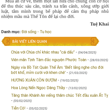
Mùa an cư về, thêm một lần nữa cho chúng con cơ hội
để thu thúc sáu căn, tránh xa trần cảnh, xông ướp giới
luật, tắm mình trong bể pháp để cảm thụ pháp nhủ
nhiệm mầu mà Thế Tôn để lại cho đời.
Tuệ Khai
Danh mục:
Đời sống - Tu học
BÀI VIẾT LIÊN QUAN
Chúa với Chùa chỉ khác nhau “cái dấu”
-
(04/04/2025)
Viên mãn Tịnh Tâm đắc nguyện Phước Toàn
-
(28/03/2025)
Ngày vía Bồ Tát Quán Thế Âm: 'Biết lắng nghe cho đời
bớt khổ, mỉm cười với khen chê'
-
(21/03/2025)
HƯƠNG XUÂN CÒN ĐƯỢM
-
(19/02/2025)
Hoa Lòng Nến Ngọc Dâng Thầy
-
(13/02/2025)
Tăng thân Khánh An viếng thăm chúc Tết đầu xuân Ất Tỵ
-
(05/02/2025)
Tiễn Cô!
-
(05/02/2025)