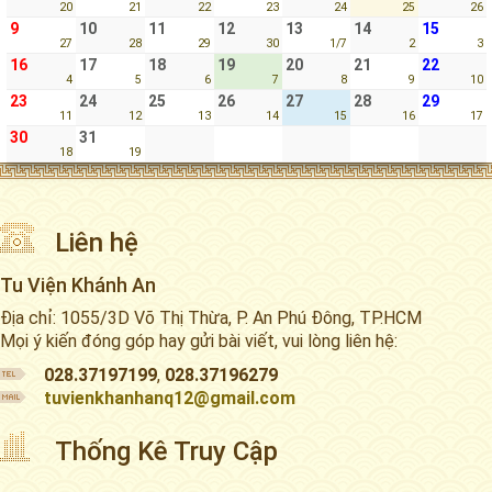
20
21
22
23
24
25
26
9
10
11
12
13
14
15
27
28
29
30
1/7
2
3
16
17
18
19
20
21
22
4
5
6
7
8
9
10
23
24
25
26
27
28
29
11
12
13
14
15
16
17
30
31
18
19
Liên hệ
Tu Viện Khánh An
Địa chỉ: 1055/3D Võ Thị Thừa, P. An Phú Đông, TP.HCM
Mọi ý kiến đóng góp hay gửi bài viết, vui lòng liên hệ:
028.37197199
,
028.37196279
tuvienkhanhanq12@gmail.com
Thống Kê Truy Cập