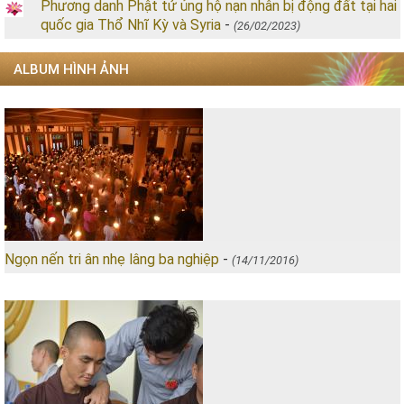
Phương danh Phật tử ủng hộ nạn nhân bị động đất tại hai
quốc gia Thổ Nhĩ Kỳ và Syria
-
(26/02/2023)
ALBUM HÌNH ẢNH
Ngọn nến tri ân nhẹ lâng ba nghiệp
-
(14/11/2016)