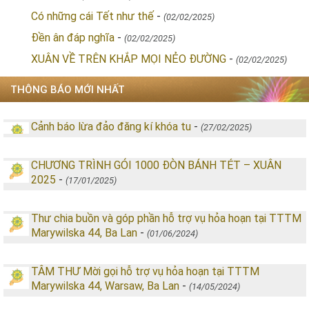
Có những cái Tết như thế
-
(02/02/2025)
Đền ân đáp nghĩa
-
(02/02/2025)
XUÂN VỀ TRÊN KHẮP MỌI NẺO ĐƯỜNG
-
(02/02/2025)
THÔNG BÁO MỚI NHẤT
Cảnh báo lừa đảo đăng kí khóa tu
-
(27/02/2025)
CHƯƠNG TRÌNH GÓI 1000 ĐÒN BÁNH TÉT – XUÂN
2025
-
(17/01/2025)
Thư chia buồn và góp phần hỗ trợ vụ hỏa hoạn tại TTTM
Marywilska 44, Ba Lan
-
(01/06/2024)
TÂM THƯ Mời gọi hỗ trợ vụ hỏa hoạn tại TTTM
Marywilska 44, Warsaw, Ba Lan
-
(14/05/2024)