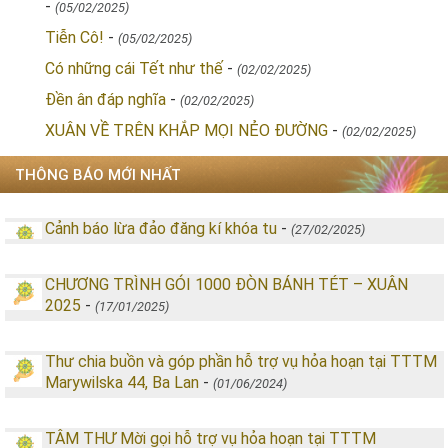
-
(05/02/2025)
Tiễn Cô!
-
(05/02/2025)
Có những cái Tết như thế
-
(02/02/2025)
Đền ân đáp nghĩa
-
(02/02/2025)
XUÂN VỀ TRÊN KHẮP MỌI NẺO ĐƯỜNG
-
(02/02/2025)
THÔNG BÁO MỚI NHẤT
Cảnh báo lừa đảo đăng kí khóa tu
-
(27/02/2025)
CHƯƠNG TRÌNH GÓI 1000 ĐÒN BÁNH TÉT – XUÂN
2025
-
(17/01/2025)
Thư chia buồn và góp phần hỗ trợ vụ hỏa hoạn tại TTTM
Marywilska 44, Ba Lan
-
(01/06/2024)
TÂM THƯ Mời gọi hỗ trợ vụ hỏa hoạn tại TTTM