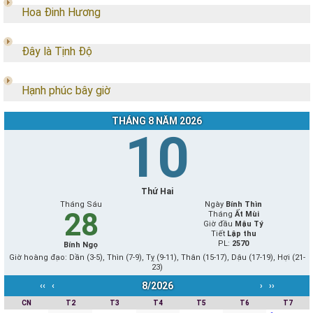
Hoa Đinh Hương
Đây là Tịnh Độ
Hạnh phúc bây giờ
THÁNG 8 NĂM 2026
10
Thứ Hai
Tháng Sáu
Ngày
Bính Thìn
28
Tháng
Ất Mùi
Giờ đầu
Mậu Tý
Tiết
Lập thu
PL:
2570
Bính Ngọ
Giờ hoàng đạo: Dần (3-5), Thìn (7-9), Tỵ (9-11), Thân (15-17), Dậu (17-19), Hợi (21-
23)
8/2026
‹‹
‹
›
››
CN
T2
T3
T4
T5
T6
T7