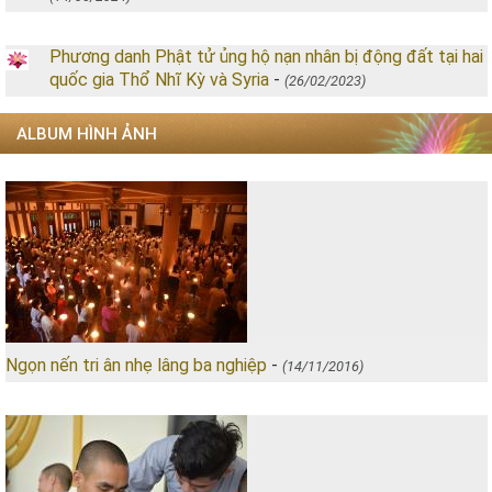
Phương danh Phật tử ủng hộ nạn nhân bị động đất tại hai
quốc gia Thổ Nhĩ Kỳ và Syria
-
(26/02/2023)
ALBUM HÌNH ẢNH
Ngọn nến tri ân nhẹ lâng ba nghiệp
-
(14/11/2016)