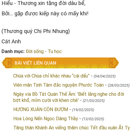
Hiểu - Thương xin tặng đời dâu bể,
Bởi... gặp được kiếp này có mấy khi!
(Thương quý Chị Phi Nhung)
Cát Anh
Danh mục:
Đời sống - Tu học
BÀI VIẾT LIÊN QUAN
Chúa với Chùa chỉ khác nhau “cái dấu”
-
(04/04/2025)
Viên mãn Tịnh Tâm đắc nguyện Phước Toàn
-
(28/03/2025)
Ngày vía Bồ Tát Quán Thế Âm: 'Biết lắng nghe cho đời
bớt khổ, mỉm cười với khen chê'
-
(21/03/2025)
HƯƠNG XUÂN CÒN ĐƯỢM
-
(19/02/2025)
Hoa Lòng Nến Ngọc Dâng Thầy
-
(13/02/2025)
Tăng thân Khánh An viếng thăm chúc Tết đầu xuân Ất Tỵ