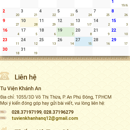
1
19/6
2
3
4
5
6
7
8
20
21
22
23
24
25
26
9
10
11
12
13
14
15
27
28
29
30
1/7
2
3
16
17
18
19
20
21
22
4
5
6
7
8
9
10
23
24
25
26
27
28
29
11
12
13
14
15
16
17
30
31
18
19
Liên hệ
Tu Viện Khánh An
Địa chỉ: 1055/3D Võ Thị Thừa, P. An Phú Đông, TP.HCM
Mọi ý kiến đóng góp hay gửi bài viết, vui lòng liên hệ:
028.37197199
,
028.37196279
tuvienkhanhanq12@gmail.com