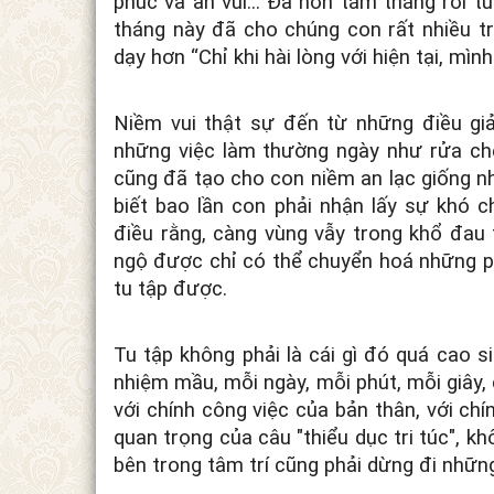
phúc và an vui... Đã hơn tám tháng rời t
tháng này đã cho chúng con rất nhiều tr
dạy hơn “Chỉ khi hài lòng với hiện tại, mì
Niềm vui thật sự đến từ những điều gi
những việc làm thường ngày như rửa chén,
cũng đã tạo cho con niềm an lạc giống nh
biết bao lần con phải nhận lấy sự khó c
điều rằng, càng vùng vẫy trong khổ đau
ngộ được chỉ có thể chuyển hoá những ph
tu tập được.
Tu tập không phải là cái gì đó quá cao 
nhiệm mầu, mỗi ngày, mỗi phút, mỗi giây,
với chính công việc của bản thân, với c
quan trọng của câu "thiểu dục tri túc", k
bên trong tâm trí cũng phải dừng đi nhữn