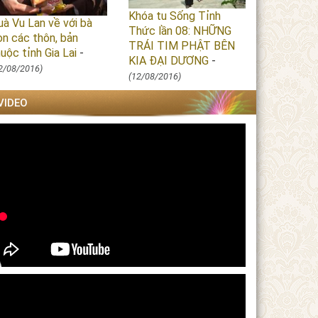
Khóa tu Sống Tỉnh
uà Vu Lan về với bà
Thức lần 08: NHỮNG
on các thôn, bản
TRÁI TIM PHẬT BÊN
uộc tỉnh Gia Lai
-
KIA ĐẠI DƯƠNG
-
2/08/2016)
(12/08/2016)
VIDEO