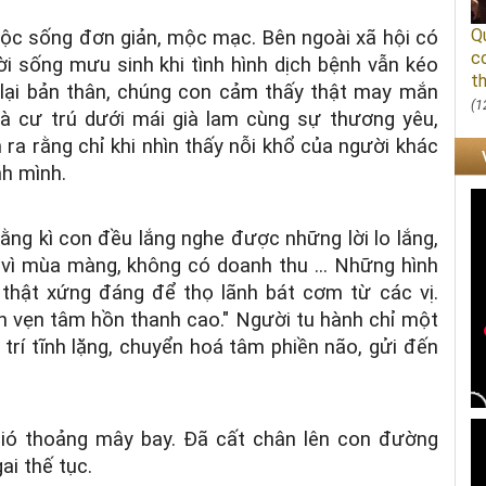
Q
uộc sống đơn giản, mộc mạc. Bên ngoài xã hội có
c
ời sống mưu sinh khi tình hình dịch bệnh vẫn kéo
th
 lại bản thân, chúng con cảm thấy thật may mắn
(1
 cư trú dưới mái già lam cùng sự thương yêu,
a rằng chỉ khi nhìn thấy nỗi khổ của người khác
nh mình.
ng kì con đều lắng nghe được những lời lo lắng,
, vì mùa màng, không có doanh thu ... Những hình
thật xứng đáng để thọ lãnh bát cơm từ các vị.
n vẹn tâm hồn thanh cao." Người tu hành chỉ một
trí tĩnh lặng, chuyển hoá tâm phiền não, gửi đến
ió thoảng mây bay. Đã cất chân lên con đường
ai thế tục.