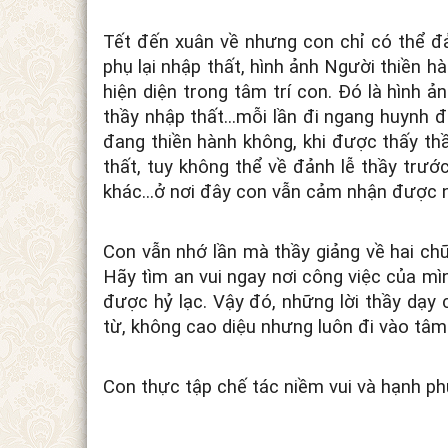
Tết đến xuân về nhưng con chỉ có thể đả
phụ lại nhập thất, hình ảnh Người thiền 
hiện diện trong tâm trí con. Đó là hình 
thầy nhập thất...mỗi lần đi ngang huynh
đang thiền hành không, khi được thấy thầ
thất, tuy không thể về đảnh lễ thầy trư
khác...ở nơi đây con vẫn cảm nhận được 
Con vẫn nhớ lần mà thầy giảng về hai ch
Hãy tìm an vui ngay nơi công việc của mìn
được hỷ lạc. Vậy đó, những lời thầy dạy
từ, không cao diệu nhưng luôn đi vào tâ
Con thực tập chế tác niềm vui và hạnh ph