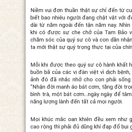
Niềm vui đơn thuần thật sự chỉ đến từ c
biết bao nhiêu người đang chật vật với đ
dài từ năm ngoái đến tận năm nay. Nhìn
khi có được sự che chở của Tam Bảo và
chăm sóc của quý sư cô và con dần nhận r
ta mới thật sự quý trọng thực tại của chí
Mỗi khi được theo quý sư cô hành khất hằ
buồn bã của các vị đàn việt vì dịch bệnh
ảnh đó đã nhắc nhở cho con phải sống 
“Nhận đời manh áo bát cơm, tặng đời trọ
bình trà, một bát cơm...ngày ngày để tâm 
năng lượng lành đến tất cả mọi người.
Mọi khúc mắc oan khiên đều xem như g
cao rộng thì phải đủ dũng khí đạp đổ bụi g