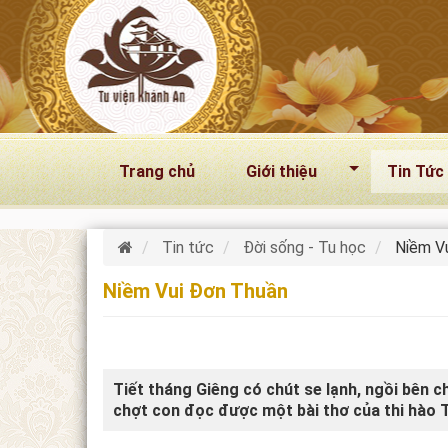
Nhảy đến nội dung
Trang chủ
Giới thiệu
Tin Tức
Tin tức
Đời sống - Tu học
Niềm V
Niềm Vui Đơn Thuần
Tiết tháng Giêng có chút se lạnh, ngồi bên c
chợt con đọc được một bài thơ của thi hào 