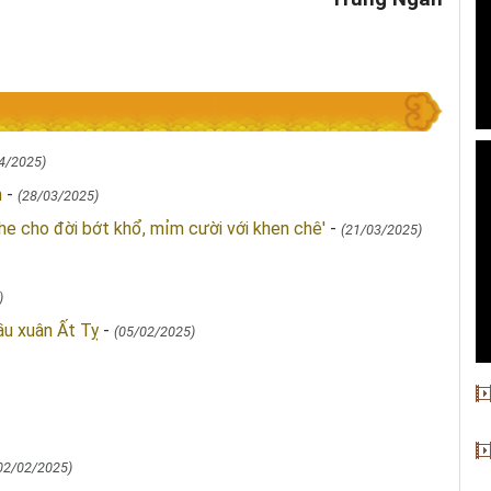
4/2025)
n
-
(28/03/2025)
he cho đời bớt khổ, mỉm cười với khen chê'
-
(21/03/2025)
)
ầu xuân Ất Tỵ
-
(05/02/2025)
02/02/2025)