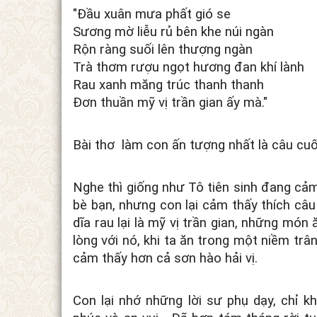
"Đầu xuân mưa phất gió se
Sương mờ liễu rủ bên khe núi ngàn
Rộn ràng suối lên thượng ngàn
Trà thơm rượu ngọt hương đan khí lành
Rau xanh măng trúc thanh thanh
Đơn thuần mỹ vị trần gian ấy mà."
Bài thơ làm con ấn tượng nhất là câu cuố
Nghe thì giống như Tô tiên sinh đang cảm
bè bạn, nhưng con lại cảm thấy thích câ
dĩa rau lại là mỹ vị trần gian, những món
lòng với nó, khi ta ăn trong một niềm trâ
cảm thấy hơn cả sơn hào hải vị.
Con lại nhớ những lời sư phụ dạy, chỉ k