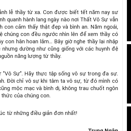
nh lễ thầy từ xa. Con được biết tết năm nay sư
hành quanh hành lang ngày nào nơi Thất Vô Sự vẫn
ảnh con cảm thấy thật đẹp và bình an. Năm ngoái,
 đệ chúng con đều ngước nhìn lên để xem thầy có
y con hân hoan lắm... Bây giờ nghe thầy lại nhập
ớc nhưng dường như cũng giống với các huynh đệ
nguồn năng lượng từ thầy.
ữ "Vô Sự". Hãy thực tập sống vô sự trong đa sự.
h. Đời chỉ vô sự khi tâm ta vô sự, từ đó mình có
 cũng mộc mạc và bình dị, không trau chuốt ngôn
m thức của chúng con.
úc từ những điều giản đơn nhất!
Trung Ngân