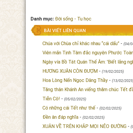
Danh mục:
Đời sống - Tu học
BÀI VIẾT LIÊN QUAN
Chúa với Chùa chỉ khác nhau “cái dấu”
-
(04/0
Viên mãn Tịnh Tâm đắc nguyện Phước Toà
Ngày vía Bồ Tát Quán Thế Âm: 'Biết lắng ng
HƯƠNG XUÂN CÒN ĐƯỢM
-
(19/02/2025)
Hoa Lòng Nến Ngọc Dâng Thầy
-
(13/02/2025
Tăng thân Khánh An viếng thăm chúc Tết đ
Tiễn Cô!
-
(05/02/2025)
Có những cái Tết như thế
-
(02/02/2025)
Đền ân đáp nghĩa
-
(02/02/2025)
XUÂN VỀ TRÊN KHẮP MỌI NẺO ĐƯỜNG
-
(