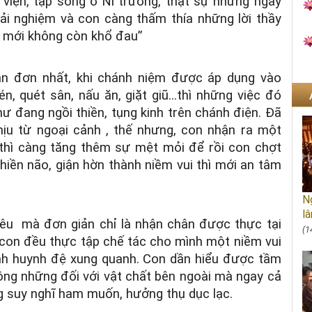
u viện, tập sống ở Ni trường, thật sự những ngày
ải nghiệm và con càng thấm thía những lời thầy
nh mới không còn khổ đau”
ản đơn nhất, khi chánh niệm được áp dụng vào
 quét sân, nấu ăn, giặt giũ...thì những việc đó
ư đang ngồi thiền, tụng kinh trên chánh điện. Đã
hịu từ ngoại cảnh , thế nhưng, con nhận ra một
 thì càng tăng thêm sự mệt mỏi để rồi con chợt
iền não, giận hờn thành niềm vui thì mới an tâm
Ng
lâ
siêu mà đơn giản chỉ là nhận chân được thực tại
(1
 con đều thực tập chế tác cho mình một niềm vui
hính huynh đệ xung quanh. Con dần hiểu được tầm
hông những đối với vật chất bên ngoài mà ngay cả
g suy nghĩ ham muốn, hưởng thụ dục lạc.