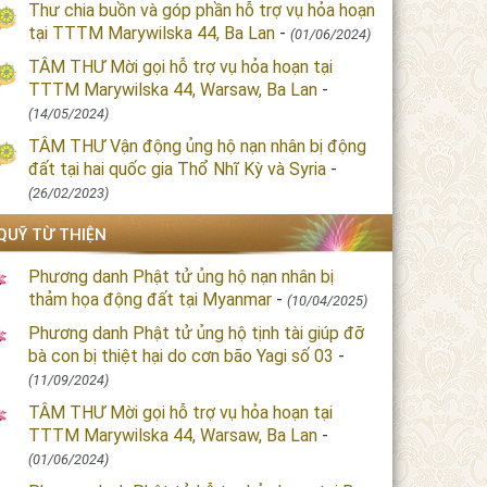
Thư chia buồn và góp phần hỗ trợ vụ hỏa hoạn
tại TTTM Marywilska 44, Ba Lan
-
(01/06/2024)
TÂM THƯ Mời gọi hỗ trợ vụ hỏa hoạn tại
TTTM Marywilska 44, Warsaw, Ba Lan
-
(14/05/2024)
TÂM THƯ Vận động ủng hộ nạn nhân bị động
đất tại hai quốc gia Thổ Nhĩ Kỳ và Syria
-
(26/02/2023)
QUỸ TỪ THIỆN
Phương danh Phật tử ủng hộ nạn nhân bị
thảm họa động đất tại Myanmar
-
(10/04/2025)
Phương danh Phật tử ủng hộ tịnh tài giúp đỡ
bà con bị thiệt hại do cơn bão Yagi số 03
-
(11/09/2024)
TÂM THƯ Mời gọi hỗ trợ vụ hỏa hoạn tại
TTTM Marywilska 44, Warsaw, Ba Lan
-
(01/06/2024)