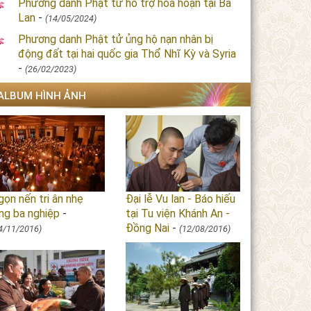
Phương danh Phật tử hỗ trợ hỏa hoạn tại Ba
Lan
-
(14/05/2024)
Phương danh Phật tử ủng hộ nạn nhân bị
động đất tại hai quốc gia Thổ Nhĩ Kỳ và Syria
-
(26/02/2023)
ALBUM HÌNH ẢNH
ọn nến tri ân nhẹ
Đại lễ Vu lan - Báo hiếu
ng ba nghiệp
-
tại Tu viện Khánh An -
Đồng Nai
-
4/11/2016)
(12/08/2016)