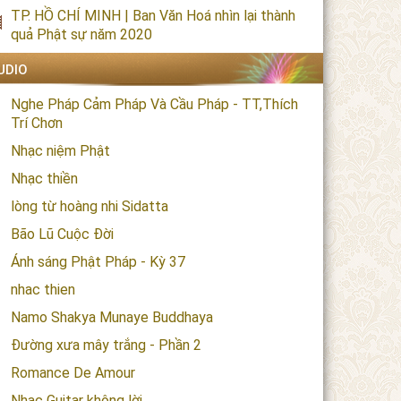
TP. HỒ CHÍ MINH | Ban Văn Hoá nhìn lại thành
quả Phật sự năm 2020
UDIO
Nghe Pháp Cảm Pháp Và Cầu Pháp - TT,Thích
Trí Chơn
Nhạc niệm Phật
Nhạc thiền
lòng từ hoàng nhi Sidatta
Bão Lũ Cuộc Đời
Ánh sáng Phật Pháp - Kỳ 37
nhac thien
Namo Shakya Munaye Buddhaya
Đường xưa mây trắng - Phần 2
Romance De Amour
Nhạc Guitar không lời