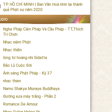
TP. HỒ CHÍ MINH | Ban Văn Hoá nhìn lại thành
quả Phật sự năm 2020
UDIO
Nghe Pháp Cảm Pháp Và Cầu Pháp - TT,Thích
Trí Chơn
Nhạc niệm Phật
Nhạc thiền
lòng từ hoàng nhi Sidatta
Bão Lũ Cuộc Đời
Ánh sáng Phật Pháp - Kỳ 37
nhac thien
Namo Shakya Munaye Buddhaya
Đường xưa mây trắng - Phần 2
Romance De Amour
Nhạc Guitar không lời