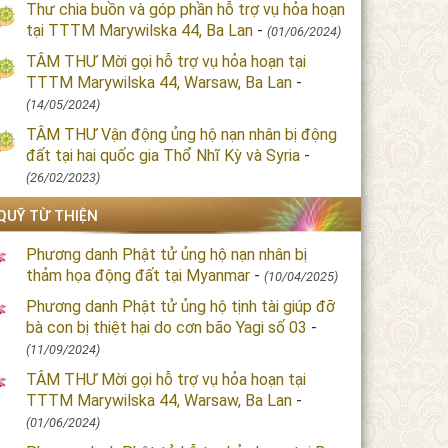
Thư chia buồn và góp phần hỗ trợ vụ hỏa hoạn
tại TTTM Marywilska 44, Ba Lan
-
(01/06/2024)
TÂM THƯ Mời gọi hỗ trợ vụ hỏa hoạn tại
TTTM Marywilska 44, Warsaw, Ba Lan
-
(14/05/2024)
TÂM THƯ Vận động ủng hộ nạn nhân bị động
đất tại hai quốc gia Thổ Nhĩ Kỳ và Syria
-
(26/02/2023)
QUỸ TỪ THIỆN
Phương danh Phật tử ủng hộ nạn nhân bị
thảm họa động đất tại Myanmar
-
(10/04/2025)
Phương danh Phật tử ủng hộ tịnh tài giúp đỡ
bà con bị thiệt hại do cơn bão Yagi số 03
-
(11/09/2024)
TÂM THƯ Mời gọi hỗ trợ vụ hỏa hoạn tại
TTTM Marywilska 44, Warsaw, Ba Lan
-
(01/06/2024)