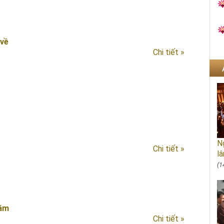
 về
Chi tiết »
Ng
Chi tiết »
lâ
(1
năm
Chi tiết »