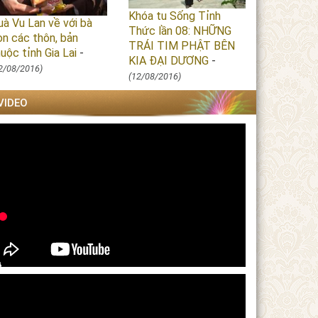
Khóa tu Sống Tỉnh
uà Vu Lan về với bà
Thức lần 08: NHỮNG
on các thôn, bản
TRÁI TIM PHẬT BÊN
uộc tỉnh Gia Lai
-
KIA ĐẠI DƯƠNG
-
2/08/2016)
(12/08/2016)
VIDEO