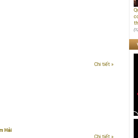
Q
c
th
(1
Chi tiết »
m Hải
Chi tiết »