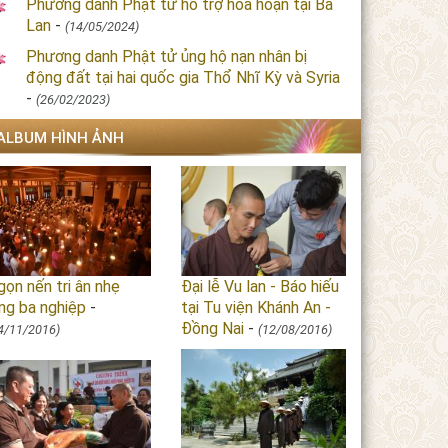
Phương danh Phật tử hỗ trợ hỏa hoạn tại Ba
Lan
-
(14/05/2024)
Phương danh Phật tử ủng hộ nạn nhân bị
động đất tại hai quốc gia Thổ Nhĩ Kỳ và Syria
-
(26/02/2023)
ALBUM HÌNH ẢNH
ọn nến tri ân nhẹ
Đại lễ Vu lan - Báo hiếu
ng ba nghiệp
-
tại Tu viện Khánh An -
Đồng Nai
-
4/11/2016)
(12/08/2016)