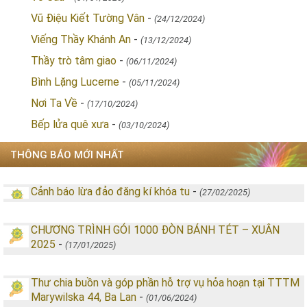
Vũ Điệu Kiết Tường Vân
-
(24/12/2024)
Viếng Thầy Khánh An
-
(13/12/2024)
Thầy trò tâm giao
-
(06/11/2024)
Bình Lặng Lucerne
-
(05/11/2024)
Nơi Ta Về
-
(17/10/2024)
Bếp lửa quê xưa
-
(03/10/2024)
THÔNG BÁO MỚI NHẤT
Cảnh báo lừa đảo đăng kí khóa tu
-
(27/02/2025)
CHƯƠNG TRÌNH GÓI 1000 ĐÒN BÁNH TÉT – XUÂN
2025
-
(17/01/2025)
Thư chia buồn và góp phần hỗ trợ vụ hỏa hoạn tại TTTM
Marywilska 44, Ba Lan
-
(01/06/2024)