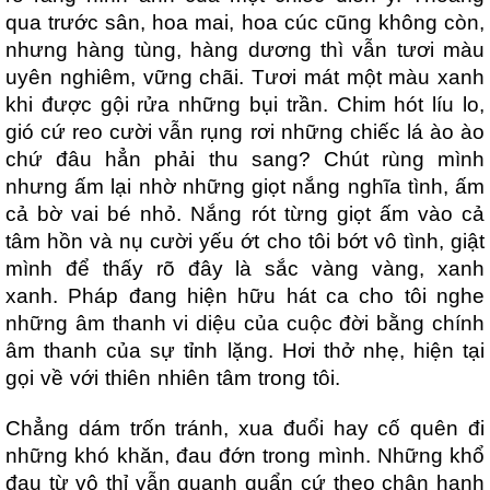
qua trước sân, hoa mai, hoa cúc cũng không còn,
nhưng hàng tùng, hàng dương thì vẫn tươi màu
uyên nghiêm, vững chãi. Tươi mát một màu xanh
khi được gội rửa những bụi trần. Chim hót líu lo,
gió cứ reo cười vẫn rụng rơi những chiếc lá ào ào
chứ đâu hẳn phải thu sang? Chút rùng mình
nhưng ấm lại nhờ những giọt nắng nghĩa tình, ấm
cả bờ vai bé nhỏ. Nắng rót từng giọt ấm vào cả
tâm hồn và nụ cười yếu ớt cho tôi bớt vô tình, giật
mình để thấy rõ đây là sắc vàng vàng, xanh
xanh. Pháp đang hiện hữu hát ca cho tôi nghe
những âm thanh vi diệu của cuộc đời bằng chính
âm thanh của sự tỉnh lặng. Hơi thở nhẹ, hiện tại
gọi về với thiên nhiên tâm trong tôi.
Chẳng dám trốn tránh, xua đuổi hay cố quên đi
những khó khăn, đau đớn trong mình. Những khổ
đau từ vô thỉ vẫn quanh quẩn cứ theo chân hạnh