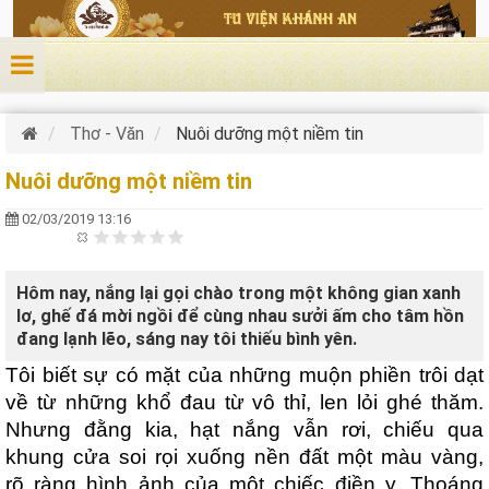
Nhảy đến nội dung
Thơ - Văn
Nuôi dưỡng một niềm tin
Nuôi dưỡng một niềm tin
02/03/2019 13:16
Hôm nay, nắng lại gọi chào trong một không gian xanh
lơ, ghế đá mời ngồi để cùng nhau sưởi ấm cho tâm hồn
đang lạnh lẽo, sáng nay tôi thiếu bình yên.
Tôi biết sự có mặt của những muộn phiền trôi dạt
về từ những khổ đau từ vô thỉ, len lỏi ghé thăm.
Nhưng đằng kia, hạt nắng vẫn rơi, chiếu qua
khung cửa soi rọi xuống nền đất một màu vàng,
rõ ràng hình ảnh của một chiếc điền y. Thoáng