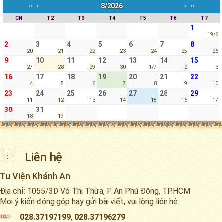
8/2026
‹‹
‹
›
››
CN
T2
T3
T4
T5
T6
T7
1
19/6
2
3
4
5
6
7
8
20
21
22
23
24
25
26
9
10
11
12
13
14
15
27
28
29
30
1/7
2
3
16
17
18
19
20
21
22
4
5
6
7
8
9
10
23
24
25
26
27
28
29
11
12
13
14
15
16
17
30
31
18
19
Liên hệ
Tu Viện Khánh An
Địa chỉ: 1055/3D Võ Thị Thừa, P. An Phú Đông, TP.HCM
Mọi ý kiến đóng góp hay gửi bài viết, vui lòng liên hệ:
028.37197199
,
028.37196279