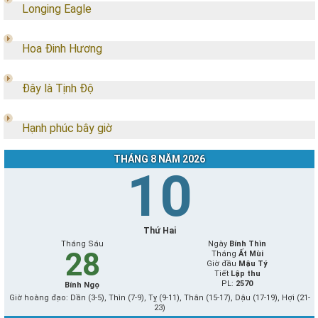
Longing Eagle
Hoa Đinh Hương
Đây là Tịnh Độ
Hạnh phúc bây giờ
THÁNG 8 NĂM 2026
10
Thứ Hai
Tháng Sáu
Ngày
Bính Thìn
28
Tháng
Ất Mùi
Giờ đầu
Mậu Tý
Tiết
Lập thu
PL:
2570
Bính Ngọ
Giờ hoàng đạo: Dần (3-5), Thìn (7-9), Tỵ (9-11), Thân (15-17), Dậu (17-19), Hợi (21-
23)